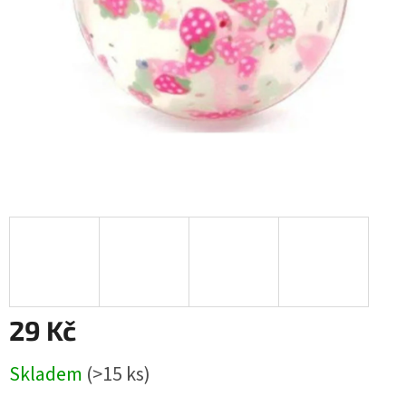
29 Kč
Měrná
Skladem
(
>15 ks
)
cena: