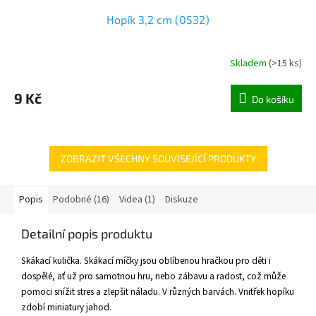
Hopík 3,2 cm (0532)
Skladem
(
>15 ks
)
9 Kč
Do košíku
ZOBRAZIT VŠECHNY SOUVISEJÍCÍ PRODUKTY
Popis
Podobné (16)
Videa (1)
Diskuze
Detailní popis produktu
Skákací kulička. Skákací míčky jsou oblíbenou hračkou pro děti i
dospělé, ať už pro samotnou hru, nebo zábavu a radost, což může
pomoci snížit stres a zlepšit náladu. V různých barvách. Vnitřek hopíku
zdobí miniatury jahod.