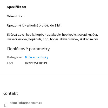
Specifikace:
Velikost: 4 cm
Upozornění: Nevhodné pro děti do 3 let
Klíčová slova: hopík, hopik, hopsakoule, hop koule, skákací kulička,
skakaci kulicka, hopkoule, hop, hopsa. skákací míček, skakaci micek
Doplňkové parametry
Kategorie
:
Míče a balónky
EAN
:
8222025110539
Z
á
p
a
Kontakt
t
cdmc-info
@
seznam.cz
í