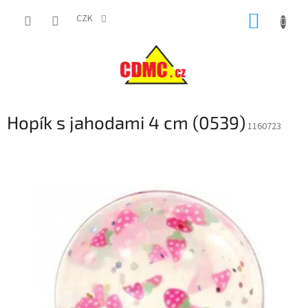
Přejít
NÁKUP
na
CZK
obsah
KOŠÍK
Hopík s jahodami 4 cm (0539)
1160723