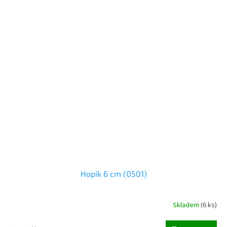
Hopík 6 cm (0501)
Skladem
(
6 ks
)