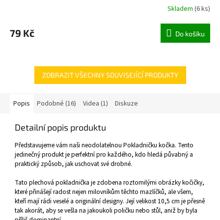
Skladem
(
6 ks
)
79 Kč
Do košíku
ZOBRAZIT VŠECHNY SOUVISEJÍCÍ PRODUKTY
Popis
Podobné (16)
Videa (1)
Diskuze
Detailní popis produktu
Představujeme vám naši neodolatelnou Pokladničku kočka. Tento
jedinečný produkt je perfektní pro každého, kdo hledá půvabný a
praktický způsob, jak uschovat své drobné.
Tato plechová pokladnička je zdobena roztomilými obrázky kočičky,
které přinášejí radost nejen milovníkům těchto mazlíčků, ale všem,
kteří mají rádi veselé a originální designy. Její velikost 10,5 cm je přesně
tak akorát, aby se vešla na jakoukoli poličku nebo stůl, aniž by byla
příliš dominantní.