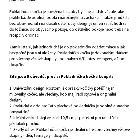
Pokladnička kočka je navržena tak, aby byla nejen stylová, ale také
praktická. Je odolná, odolá i náročnějšímu zacházení, takže ji můžete
bez obav nechat i na dosah dětem. Její design je univerzální, hodí se
do ložnice, do obývacího pokoje, do dětského pokoje nebo třeba na
recepci v ordinaci.
Zamilujete si, jak jednoduché je do pokladničky vkládat mince a jak
bezpečně jsou v ní uloženy. Pokladnička kočka je dokonalým dárkem
pro všechny věkové skupiny - od malých dětí, přes teenagery, až po
dospělé.
Zde jsou 5 důvodů, proč si Pokladničku kočka koupit:
1. Univerzální design: Roztomilé obrázky kočičky potěší nejen
milovníky koček, ale všechny, kdo mají rádi stylové a originální
designy.
2. Praktická a odolná: Tato plechová pokladnička je odolná a snadno
omyvatelná.
3. Ideální velikost: Její velikost 10,5 cm je perfektní pro umístění na
jakoukoli plochu.
4. Skvělý dárek: Pokladnička kočka je ideální dárek pro všechny věkové
skupiny - děti, teenagery i dospělé.