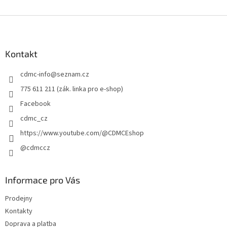
Z
á
p
a
Kontakt
t
cdmc-info
@
seznam.cz
í
775 611 211 (zák. linka pro e-shop)
Facebook
cdmc_cz
https://www.youtube.com/@CDMCEshop
@cdmccz
Informace pro Vás
Prodejny
Kontakty
Doprava a platba