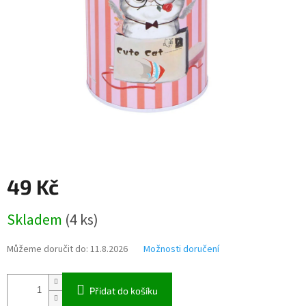
49 Kč
Měrná
Skladem
(
4 ks
)
cena:
Můžeme doručit do:
11.8.2026
Možnosti doručení
Přidat do košíku