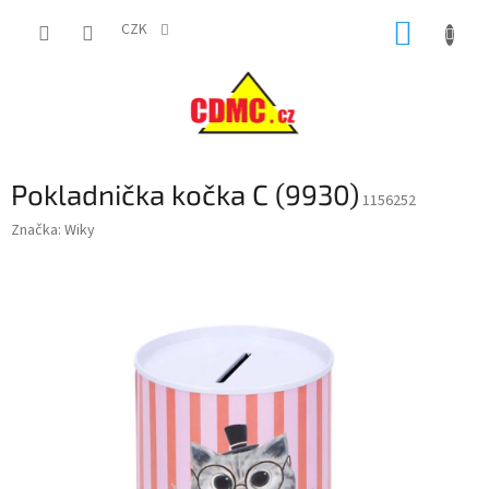
Přejít
NÁKUP
na
CZK
obsah
KOŠÍK
Pokladnička kočka C (9930)
1156252
Značka:
Wiky