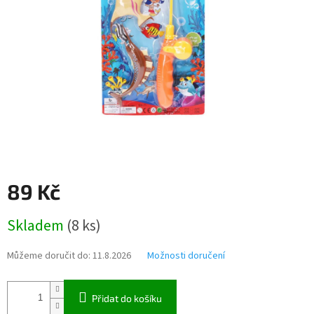
89 Kč
Měrná
Skladem
(
8 ks
)
cena:
Můžeme doručit do:
11.8.2026
Možnosti doručení
Přidat do košíku