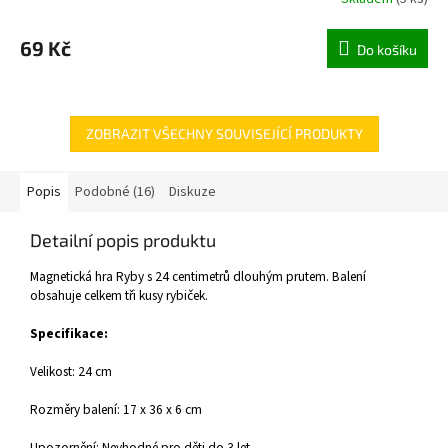
69 Kč
Do košíku
ZOBRAZIT VŠECHNY SOUVISEJÍCÍ PRODUKTY
Popis
Podobné (16)
Diskuze
Detailní popis produktu
Magnetická hra Ryby s 24 centimetrů dlouhým prutem. Balení
obsahuje celkem tři kusy rybiček.
Specifikace:
Velikost: 24 cm
Rozměry balení: 17 x 36 x 6 cm
Upozornění: Nevhodné pro děti do 3 let