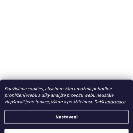
Používáme cookies, abychom Vám umožnili pohodlné
Sledovat na Instagramu
prohlížení webu a díky analýze provozu webu neustále
zlepšovali jeho funkce, výkon a použitelnost. Další
informace
.
Vytvořil Shoptet
Nastavení
Copyright 2026
cdmc.cz
. Všechna práva vyhrazena.
Upravit