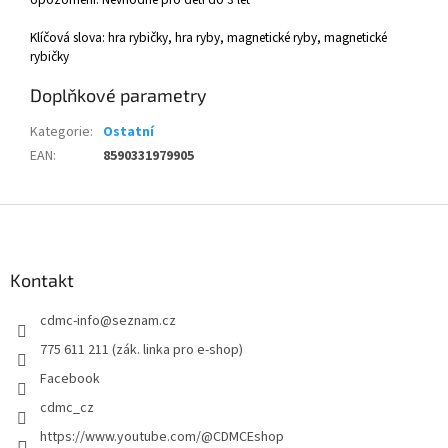
Klíčová slova: hra rybičky, hra ryby, magnetické ryby, magnetické
rybičky
Doplňkové parametry
Kategorie
:
Ostatní
EAN
:
8590331979905
Z
á
p
a
Kontakt
t
cdmc-info
@
seznam.cz
í
775 611 211 (zák. linka pro e-shop)
Facebook
cdmc_cz
https://www.youtube.com/@CDMCEshop