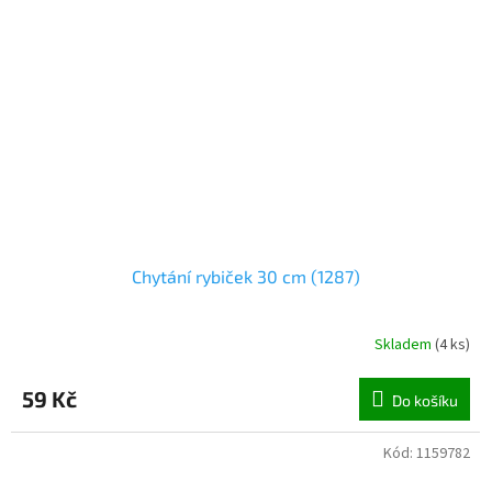
Chytání rybiček 30 cm (1287)
Skladem
(
4 ks
)
59 Kč
Do košíku
Kód:
1159782