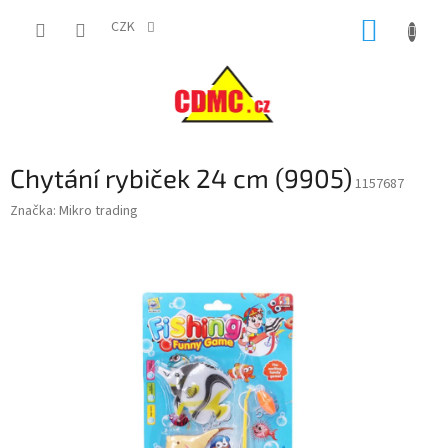
Přejít
NÁKUP
na
CZK
obsah
KOŠÍK
Chytání rybiček 24 cm (9905)
1157687
Značka:
Mikro trading