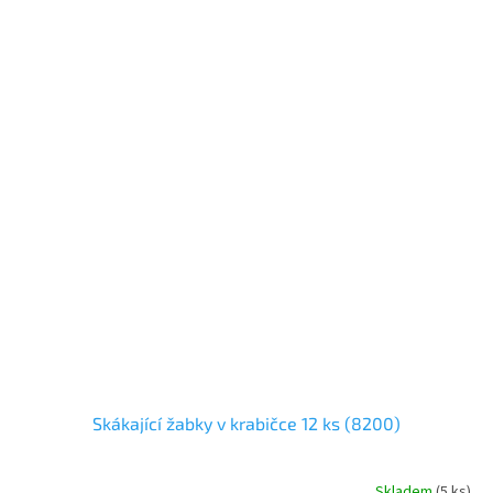
Skákající žabky v krabičce 12 ks (8200)
Skladem
(
5 ks
)