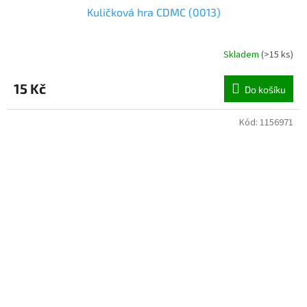
Kuličková hra CDMC (0013)
Skladem
(
>15 ks
)
15 Kč
Do košíku
Kód:
1156971