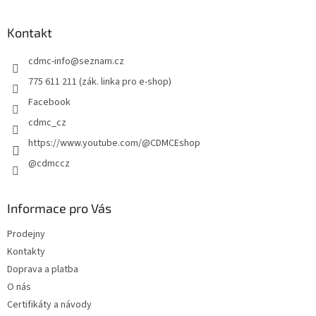
á
p
a
Kontakt
t
cdmc-info
@
seznam.cz
í
775 611 211 (zák. linka pro e-shop)
Facebook
cdmc_cz
https://www.youtube.com/@CDMCEshop
@cdmccz
Informace pro Vás
Prodejny
Kontakty
Doprava a platba
O nás
Certifikáty a návody