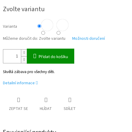
Měrná
Zvolte variantu
cena:
Varianta
Můžeme doručit do:
Zvolte variantu
Možnosti doručení
Přidat do košíku
Skvělá zábava pro všechny děti.
Detailní informace
ZEPTAT SE
HLÍDAT
SDÍLET
Související produkty