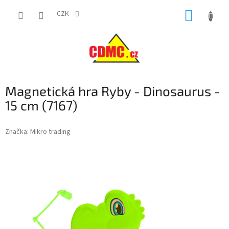
Přejít
NÁKUP
na
CZK
obsah
KOŠÍK
Magnetická hra Ryby - Dinosaurus -
15 cm (7167)
Značka:
Mikro trading