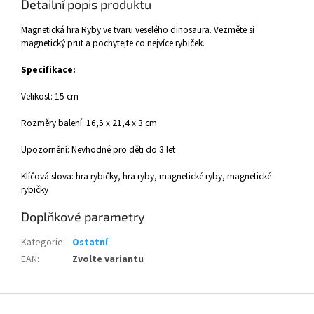
Detailní popis produktu
Magnetická hra Ryby ve tvaru veselého dinosaura. Vezměte si
magnetický prut a pochytejte co nejvíce rybiček.
Specifikace:
Velikost: 15 cm
Rozměry balení: 16,5 x 21,4 x 3 cm
Upozornění: Nevhodné pro děti do 3 let
Klíčová slova: hra rybičky, hra ryby, magnetické ryby, magnetické
rybičky
Doplňkové parametry
Kategorie
:
Ostatní
EAN
:
Zvolte variantu
Z