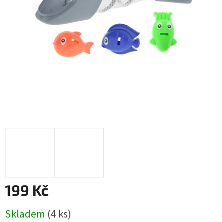
199 Kč
Měrná
Skladem
(
4 ks
)
cena: