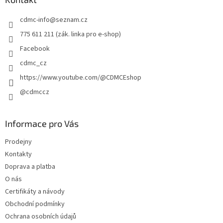
t
cdmc-info
@
seznam.cz
í
775 611 211 (zák. linka pro e-shop)
Facebook
cdmc_cz
https://www.youtube.com/@CDMCEshop
@cdmccz
Informace pro Vás
Prodejny
Kontakty
Doprava a platba
O nás
Certifikáty a návody
Obchodní podmínky
Ochrana osobních údajů