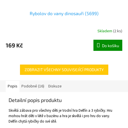
Rybolov do vany dinosauři (5699)
Skladem
(
2 ks
)
169 Kč
Do košíku
ZOBRAZIT VŠECHNY SOUVISEJÍCÍ PRODUKTY
Popis
Podobné (16)
Diskuze
Detailní popis produktu
Skvělá zábava pro všechny děti je Vodní hra Delfín a 3 rybičky. Hru
mohou hrát děti v létě v bazénu a hra je skvělá i pro hru do vany.
Delfín chytá rybičky do své sítě.