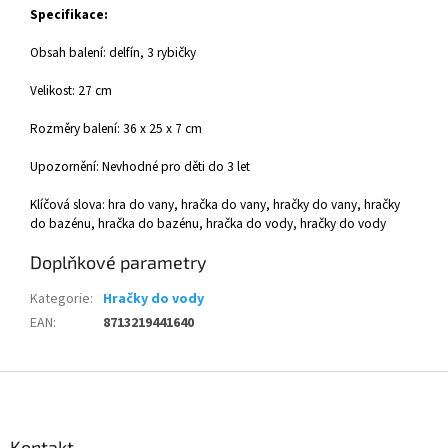
Specifikace:
Obsah balení: delfín, 3 rybičky
Velikost: 27 cm
Rozměry balení: 36 x 25 x 7 cm
Upozornění: Nevhodné pro děti do 3 let
Klíčová slova: hra do vany, hračka do vany, hračky do vany, hračky
do bazénu, hračka do bazénu, hračka do vody, hračky do vody
Doplňkové parametry
Kategorie
:
Hračky do vody
EAN
:
8713219441640
Z
á
p
a
Kontakt