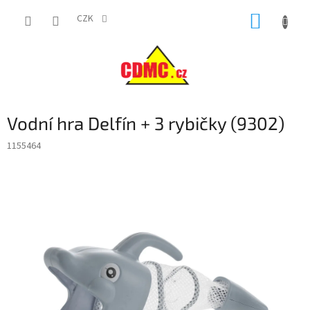
Přejít
NÁKUP
na
CZK
obsah
KOŠÍK
Vodní hra Delfín + 3 rybičky (9302)
1155464