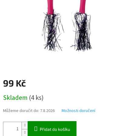
99 Kč
Měrná
Skladem
(
4 ks
)
cena:
Můžeme doručit do:
7.8.2026
Možnosti doručení
Přidat do košíku