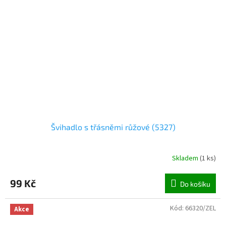
Švihadlo s třásněmi růžové (5327)
Skladem
(
1 ks
)
99 Kč
Do košíku
Kód:
66320/ZEL
Akce