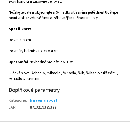
svou kondici a zábavně trénovat.
Nečekejte déle a objednejte si Švihadlo s třásněmi ještě dnes! Udělejte
první krok ke zdravějšímu a zábavnějšímu životnímu stylu.
Specifikace:
Délka: 210 cm
Rozměry balení: 21 x 30 x 4 cm
Upozornění: Nevhodné pro děti do 3 let
Klíčová slova: švihadlo, svihadlo, švihadla, švih, švihadlo s třásněmi,
svihadlo s trasnemi
Doplňkové parametry
Kategorie
:
Na ven a sport
EAN
:
8713219375327
Z