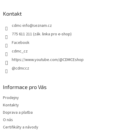
á
p
a
Kontakt
t
cdmc-info
@
seznam.cz
í
775 611 211 (zák. linka pro e-shop)
Facebook
cdmc_cz
https://www.youtube.com/@CDMCEshop
@cdmccz
Informace pro Vás
Prodejny
Kontakty
Doprava a platba
O nás
Certifikáty a návody