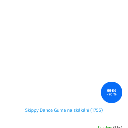
99 Kč
–70 %
Skippy Dance Guma na skákání (1755)
Skladem
(
8 ks
)