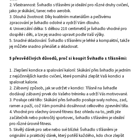
2. Všestrannost: Švihadlo s třásněmi je ideální pro různé druhy cvičení,
jako je skákání, tanec nebo aerobik.
3. Dlouhá životnost: Díky kvalitním materiálům a pečlivému
zpracování je švihadlo odolné a vydrží Vám dlouho.
4. Univerzální délka: S délkou 210 centimetrů je švihadlo vhodné pro
dospělé i děti, a lze jej snadno upravit podle Vaší výšky.
5. Snadné skladování: Švihadlo s třásněmi je lehké a kompaktní, takže
jej můžete snadno přenášet a skladovat.
5 přesvědčivých důvodů, proč si koupit Švihadlo s třásněmi:
1. Zlepšení kondice a spalování kalorií: Skákání přes švihadlo je jedním
z nejúčinnějších kardio cvičení, které pomáhá zlepšit Vaši kondici a
spalovat kalorie.
2. Zábavný způsob, jak se udržet v kondici: Třásně na švihadle
dodávají zábavný prvek do Vašeho tréninku a udrží Vás motivované.
3. Posiluje celé tělo: Skákání přes švihadlo posiluje svaly nohou, zad,
ramen a paží, což Vám pomáhá dosáhnout celkového zpevnění těla.
4. Vhodné pro všechny úrovně fitness: Bez ohledu na to, jestli jste
začátečník nebo pokročilý sportovec, švihadlo s třásněmi je ideální
pro různé úrovně fitness.
5. Skvělý dárek pro sebe nebo své blízké: Švihadlo s třásněmi je
originální a praktický dárek, který potěší každého, kdo chce zlepšit