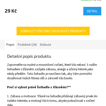
29 Kč
DETAIL
ZOBRAZIT VŠECHNY SOUVISEJÍCÍ PRODUKTY
Popis
Podobné (16)
Diskuze
Detailní popis produktu
Zapomeňte na nudné a monotónní cvičení, které Vás nebaví. S naším
švihadlem s třásněmi zažijete zábavu, energii a účinný trénink jako
nikdy předtím. Toto švihadlo je navrženo tak, aby Vám pomohlo
dosáhnout Vašich fitness cílů a zároveň Vás bavilo.
Proč si vybrat právě Švihadlo s třásněmi?**
1. Zábava a motivace: Třásně na švihadle přidávají zábavný prvek do
Vašeho tréninku a motivují Vás k tomu, abyste pokračovali v cvičení
déle.