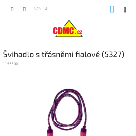
Přejít
NÁKUP
na
CZK
obsah
KOŠÍK
Švihadlo s třásněmi fialové (5327)
1155500