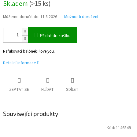
Skladem
(
>15 ks
)
cena:
Můžeme doručit do:
11.8.2026
Možnosti doručení
Přidat do košíku
Nafukovací balónek I love you.
Detailní informace
ZEPTAT SE
HLÍDAT
SDÍLET
Související produkty
Kód:
1146849