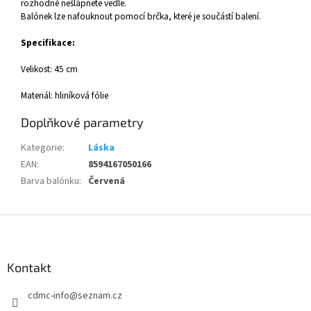
rozhodně nešlápnete vedle.
Balónek lze nafouknout pomocí brčka, které je součástí balení.
Specifikace:
Velikost: 45 cm
Materiál: hliníková fólie
Doplňkové parametry
Kategorie
:
Láska
EAN
:
8594167050166
Barva balónku
:
Červená
Z
á
p
a
Kontakt
t
cdmc-info
@
seznam.cz
í