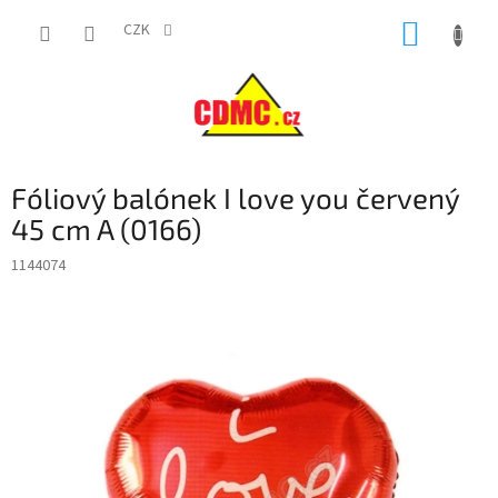
Přejít
NÁKUP
na
CZK
obsah
KOŠÍK
Fóliový balónek I love you červený
45 cm A (0166)
1144074