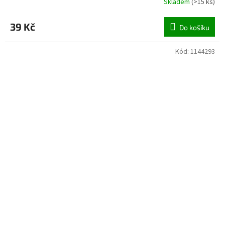
Skladem
(
>15 ks
)
39 Kč
Do košíku
Kód:
1144293