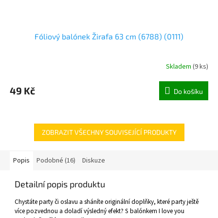
Fóliový balónek Žirafa 63 cm (6788) (0111)
Skladem
(
9 ks
)
49 Kč
Do košíku
ZOBRAZIT VŠECHNY SOUVISEJÍCÍ PRODUKTY
Popis
Podobné (16)
Diskuze
Detailní popis produktu
Chystáte party či oslavu a sháníte originální doplňky, které party ještě
více pozvednou a doladí výsledný efekt? S balónkem I love you