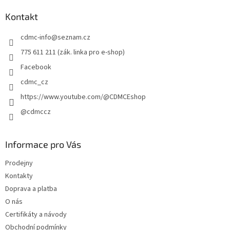
p
a
Kontakt
t
cdmc-info
@
seznam.cz
í
775 611 211 (zák. linka pro e-shop)
Facebook
cdmc_cz
https://www.youtube.com/@CDMCEshop
@cdmccz
Informace pro Vás
Prodejny
Kontakty
Doprava a platba
O nás
Certifikáty a návody
Obchodní podmínky