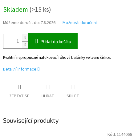
Měrná
Skladem
(
>15 ks
)
cena:
Můžeme doručit do:
7.8.2026
Možnosti doručení
Přidat do košíku
Kvalitní nepropustné nafukovací fóliové balónky ve tvaru číslice.
Detailní informace
ZEPTAT SE
HLÍDAT
SDÍLET
Související produkty
Kód:
1144066