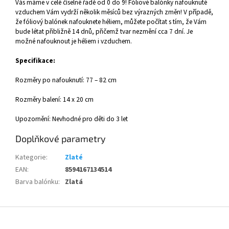
Vás máme v celé číselné řadě od 0 do 9! Fóliové balónky nafouknuté
vzduchem Vám vydrží několik měsíců bez výrazných změn! V případě,
že fóliový balónek nafouknete héliem, můžete počítat s tím, že Vám
bude létat přibližně 14 dnů, přičemž tvar nezmění cca 7 dní. Je
možné nafouknout je héliem i vzduchem.
Specifikace:
Rozměry po nafouknutí: 77 – 82 cm
Rozměry balení: 14 x 20 cm
Upozornění: Nevhodné pro děti do 3 let
Doplňkové parametry
Kategorie
:
Zlaté
EAN
:
8594167134514
Barva balónku
:
Zlatá
Z
á