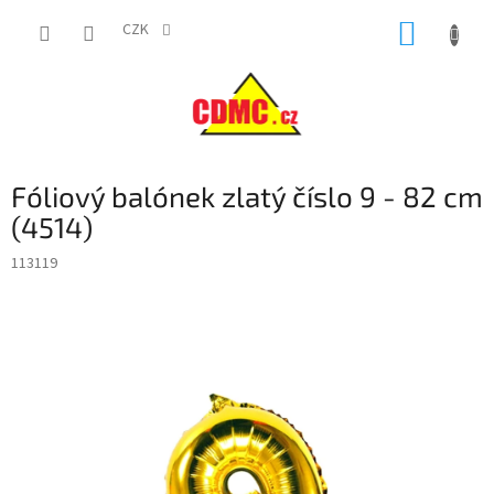
Přejít
NÁKUP
na
CZK
obsah
KOŠÍK
Fóliový balónek zlatý číslo 9 - 82 cm
(4514)
113119