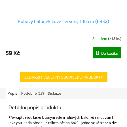
Fóliový balónek Love červený 106 cm (6832)
Skladem
(
>15 ks
)
59 Kč
Do košíku
ZOBRAZIT VŠECHNY SOUVISEJÍCÍ PRODUKTY
Popis
Podobné (13)
Diskuze
Detailní popis produktu
Překvapte svou lásku krásným setem fóliových balónků s motivem I
love you. Sada obsahuje celkem pět balónků - jedno velké srdce a dva