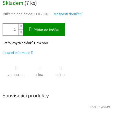
Skladem
(
7 ks
)
cena:
Můžeme doručit do:
11.8.2026
Možnosti doručení
Přidat do košíku
Set fóliových balónků I love you.
Detailní informace
ZEPTAT SE
HLÍDAT
SDÍLET
Související produkty
Kód:
1146849