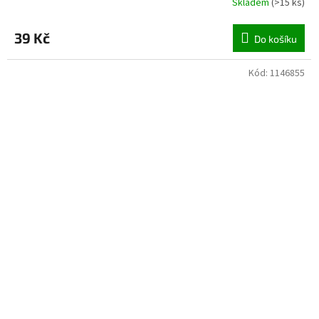
Skladem
(
>15 ks
)
39 Kč
Do košíku
Kód:
1146855