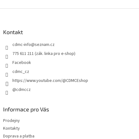
Z
á
p
a
Kontakt
t
cdmc-info
@
seznam.cz
í
775 611 211 (zák. linka pro e-shop)
Facebook
cdmc_cz
https://www.youtube.com/@CDMCEshop
@cdmccz
Informace pro Vás
Prodejny
Kontakty
Doprava a platba