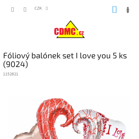
Přejít
NÁKUP
na
CZK
obsah
KOŠÍK
Fóliový balónek set I love you 5 ks
(9024)
1152821