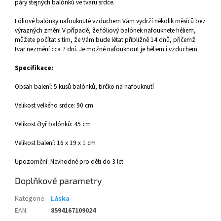
páry stejných balónků ve tvaru srdce.
Fóliové balónky nafouknuté vzduchem Vám vydrží několik měsíců bez
výrazných změn! V případě, že fóliový balónek nafouknete héliem,
můžete počítat s tím, že Vám bude létat přibližně 14 dnů, přičemž
tvar nezmění cca 7 dní. Je možné nafouknout je héliem i vzduchem.
Specifikace:
Obsah balení: 5 kusů balónků, brčko na nafouknutí
Velikost velkého srdce: 90 cm
Velikost čtyř balónků: 45 cm
Velikost balení: 16 x 19 x 1 cm
Upozornění: Nevhodné pro děti do 3 let
Doplňkové parametry
Kategorie
:
Láska
EAN
:
8594167109024