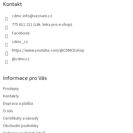
a
Kontakt
t
cdmc-info
@
seznam.cz
í
775 611 211 (zák. linka pro e-shop)
Facebook
cdmc_cz
https://www.youtube.com/@CDMCEshop
@cdmccz
Informace pro Vás
Prodejny
Kontakty
Doprava a platba
O nás
Certifikáty a návody
Obchodní podmínky