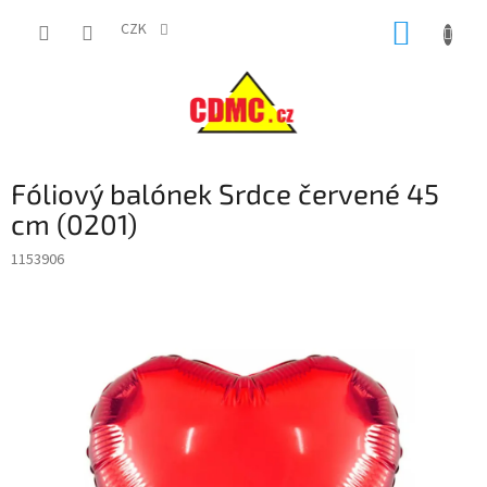
Přejít
NÁKUP
na
CZK
obsah
KOŠÍK
Fóliový balónek Srdce červené 45
cm (0201)
1153906