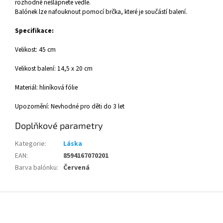
rozhodně nešlápnete vedle.
Balónek lze nafouknout pomocí brčka, které je součástí balení.
Specifikace:
Velikost: 45 cm
Velikost balení: 14,5 x 20 cm
Materiál: hliníková fólie
Upozornění: Nevhodné pro děti do 3 let
Doplňkové parametry
Kategorie
:
Láska
EAN
:
8594167070201
Barva balónku
:
Červená
Z
á
p