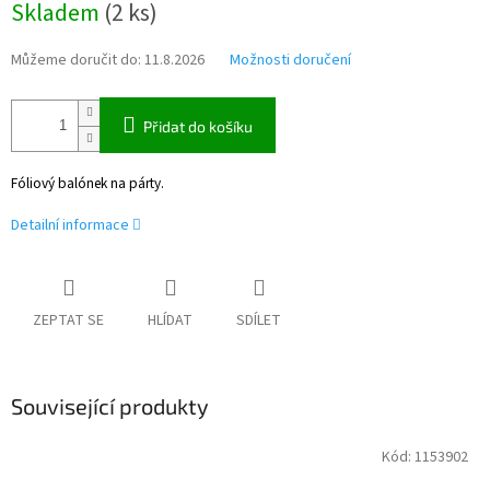
Skladem
(
2 ks
)
cena:
Můžeme doručit do:
11.8.2026
Možnosti doručení
Přidat do košíku
Fóliový balónek na párty.
Detailní informace
ZEPTAT SE
HLÍDAT
SDÍLET
Související produkty
Kód:
1153902