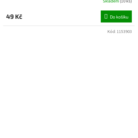
Skladem
(
10 ks
)
49 Kč
Do košíku
Kód:
1153903