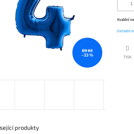
Kvalitní n
Detailní 
89 Kč
–33 %
TISK
sející produkty