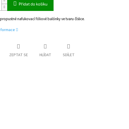
Přidat do košíku
epropustné nafukovací fóliové balónky ve tvaru číslice.
informace
ZEPTAT SE
HLÍDAT
SDÍLET