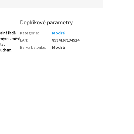
Doplňkové parametry
selné řadě
Kategorie
:
Modré
azných změn!
EAN
:
8594167134514
tat
Barva balónku
:
Modrá
zduchem.