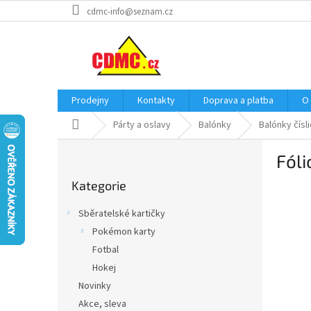
Přejít
cdmc-info@seznam.cz
na
obsah
Prodejny
Kontakty
Doprava a platba
O
Domů
Párty a oslavy
Balónky
Balónky čísl
P
Fóli
o
Přeskočit
s
Kategorie
kategorie
t
r
Sběratelské kartičky
a
Pokémon karty
n
Fotbal
n
í
Hokej
p
Novinky
a
Akce, sleva