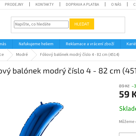
PRODEJNY
KONTAKTY
DOPRAVA A PLATBA
O NÁS
C
HLEDAT
 nás
Nafukujeme heliem
Reklamace a vrácení zboží
Karié
ice
Modré
Fóliový balónek modrý číslo 4 - 82 cm (4514)
ový balónek modrý číslo 4 - 82 cm (45
89 Kč
–
59 
Měrná
Skla
cena:
Můžeme d