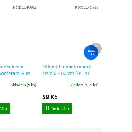
Kód:
1146882
Kód:
1145327
Další
produkt
89 Kč
–33 %
balónek mix
Fóliový balónek modrý
konfetami 9 ks
číslo 0 - 82 cm (4514)
Skladem
(
9 ks
)
Skladem
(
>15 ks
)
59 Kč
šíku
Do košíku