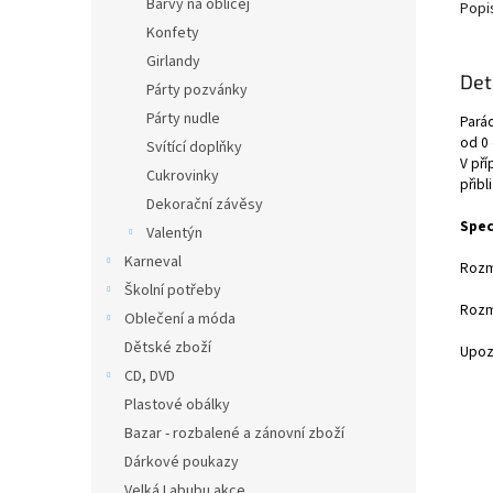
Barvy na obličej
Popi
Konfety
Girlandy
Det
Párty pozvánky
Párty nudle
Parád
od 0 
Svítící doplňky
V pří
Cukrovinky
přibl
Dekorační závěsy
Spec
Valentýn
Karneval
Rozmě
Školní potřeby
Rozmě
Oblečení a móda
Dětské zboží
Upozo
CD, DVD
Plastové obálky
Bazar - rozbalené a zánovní zboží
Dárkové poukazy
Velká Labubu akce