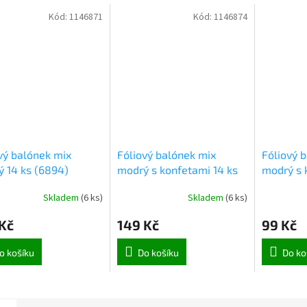
Kód:
1146871
Kód:
1146874
vý balónek mix
Fóliový balónek mix
Fóliový 
 14 ks (6894)
modrý s konfetami 14 ks
modrý s 
(6887)
(6900)
Skladem
(
6 ks
)
Skladem
(
6 ks
)
Kč
149 Kč
99 Kč
o košíku
Do košíku
Do ko