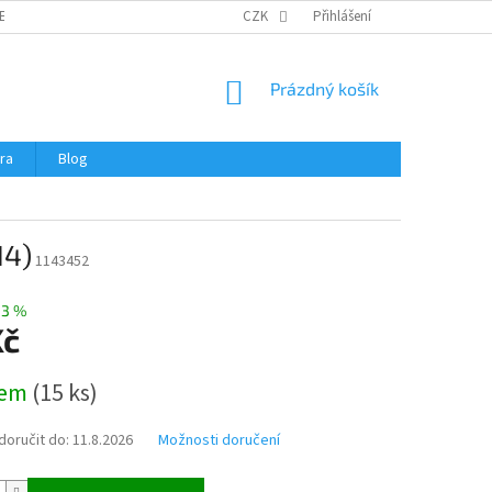
ERTIFIKÁTY A NÁVODY
OBCHODNÍ PODMÍNKY
CZK
Přihlášení
OCHRANA OSOBNÍCH 
NÁKUPNÍ
Prázdný košík
KOŠÍK
ra
Blog
14)
1143452
33 %
Kč
dem
(
15 ks
)
oručit do:
11.8.2026
Možnosti doručení