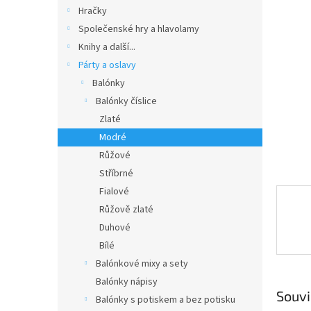
n
Hračky
e
Společenské hry a hlavolamy
l
Knihy a další...
Párty a oslavy
Balónky
Balónky číslice
Zlaté
Modré
Růžové
Stříbrné
Fialové
Růžově zlaté
Duhové
Bílé
Balónkové mixy a sety
Balónky nápisy
Souvi
Balónky s potiskem a bez potisku