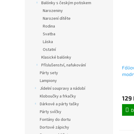
Balónky s českým potiskem
Narozeniny
Narození dítěte
Rodina
Svatba
Láska
Ostatní
Klasické balónky
Příslušenství, nafukování
Fólio
Párty sety
modrý
Lampiony
Jídelní soupravy a nádobí
Kloboučky a frkačky
129 
Dárkové a párty tašky
D
Párty svíčky
Fontány do dortu
Dortové zápichy