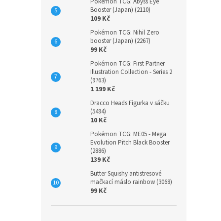
Pokémon TCG: Abyss Eye
Booster (Japan) (2110)
109 Kč
Pokémon TCG: Nihil Zero
booster (Japan) (2267)
99 Kč
Pokémon TCG: First Partner
Illustration Collection - Series 2
(9763)
1 199 Kč
Dracco Heads Figurka v sáčku
(5494)
10 Kč
Pokémon TCG: ME05 - Mega
Evolution Pitch Black Booster
(2886)
139 Kč
Butter Squishy antistresové
mačkací máslo rainbow (3068)
99 Kč