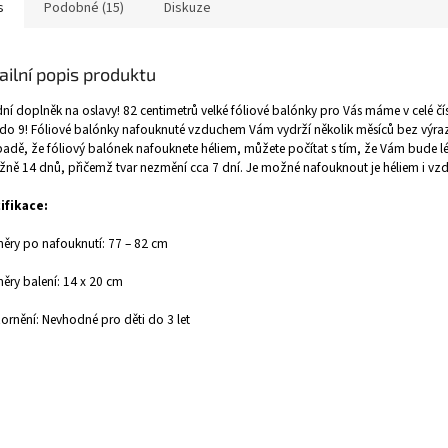
s
Podobné (15)
Diskuze
ailní popis produktu
ní doplněk na oslavy! 82 centimetrů velké fóliové balónky pro Vás máme v celé čí
do 9! Fóliové balónky nafouknuté vzduchem Vám vydrží několik měsíců bez výr
padě, že fóliový balónek nafouknete héliem, můžete počítat s tím, že Vám bude lé
ižně 14 dnů, přičemž tvar nezmění cca 7 dní. Je možné nafouknout je héliem i v
ifikace:
ry po nafouknutí: 77 – 82 cm
ry balení: 14 x 20 cm
rnění: Nevhodné pro děti do 3 let