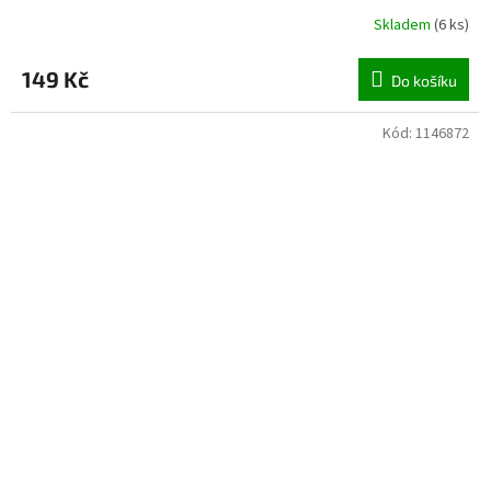
Skladem
(
6 ks
)
149 Kč
Do košíku
Kód:
1146872