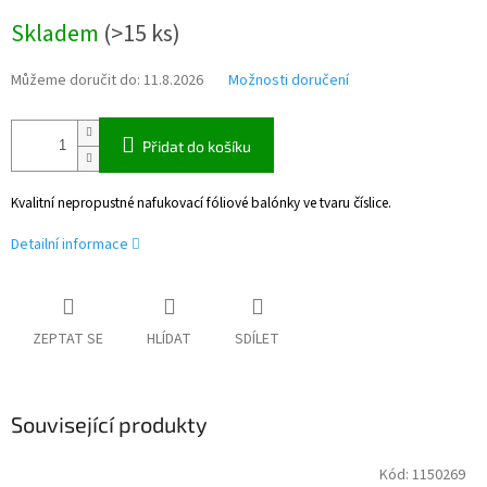
Měrná
Skladem
(
>15 ks
)
cena:
Můžeme doručit do:
11.8.2026
Možnosti doručení
Přidat do košíku
Kvalitní nepropustné nafukovací fóliové balónky ve tvaru číslice.
Detailní informace
ZEPTAT SE
HLÍDAT
SDÍLET
Související produkty
Kód:
1150269