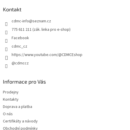
p
a
Kontakt
t
cdmc-info
@
seznam.cz
í
775 611 211 (zák. linka pro e-shop)
Facebook
cdmc_cz
https://www.youtube.com/@CDMCEshop
@cdmccz
Informace pro Vás
Prodejny
Kontakty
Doprava a platba
O nás
Certifikáty a návody
Obchodní podmínky