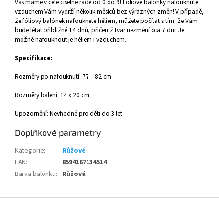
Vás máme v celé číselné řadě od 0 do 9! Fóliové balónky nafouknuté
vzduchem Vám vydrží několik měsíců bez výrazných změn! V případě,
že fóliový balónek nafouknete héliem, můžete počítat s tím, že Vám
bude létat přibližně 14 dnů, přičemž tvar nezmění cca 7 dní. Je
možné nafouknout je héliem i vzduchem.
Specifikace:
Rozměry po nafouknutí: 77 – 82 cm
Rozměry balení: 14 x 20 cm
Upozornění: Nevhodné pro děti do 3 let
Doplňkové parametry
Kategorie
:
Růžové
EAN
:
8594167134514
Barva balónku
:
Růžová
Z
á