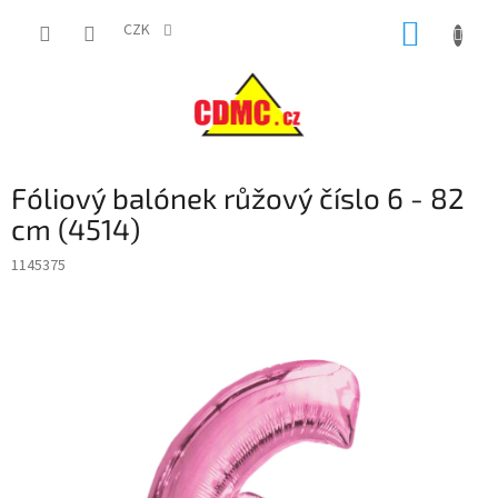
Přejít
NÁKUP
na
CZK
obsah
KOŠÍK
Fóliový balónek růžový číslo 6 - 82
cm (4514)
1145375