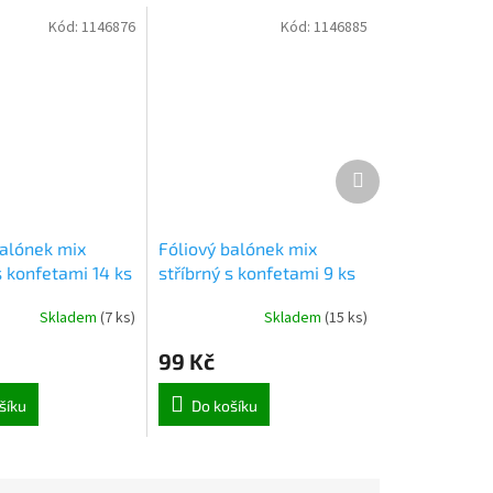
Kód:
1146876
Kód:
1146885
Další
produkt
balónek mix
Fóliový balónek mix
s konfetami 14 ks
stříbrný s konfetami 9 ks
(6900)
Skladem
(
7 ks
)
Skladem
(
15 ks
)
99 Kč
šíku
Do košíku