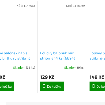
Kód:
1144065
Kód:
1146869
vý balónek nápis
Fóliový balónek mix
Fóliový 
 birthday stříbrný
stříbrný 14 ks (6894)
stříbrný 
m (1864)
(6887)
Skladem
(
15 ks
)
Skladem
(
9 ks
)
 Kč
129 Kč
149 Kč
o košíku
Do košíku
Do ko