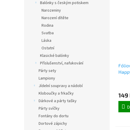
Balónky s českým potiskem
Narozeniny
Narození dítěte
Rodina
Svatba
Láska
Ostatní
Klasické balónky
Příslušenství, nafukování
Fólio
Párty sety
Happy
Lampiony
40 c
Jídelní soupravy a nádobí
Kloboučky a frkačky
149
Dárkové a párty tašky
D
Párty svíčky
Fontány do dortu
Dortové zápichy