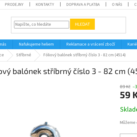
PRODEJNY
KONTAKTY
DOPRAVA A PLATBA
O NÁS
C
HLEDAT
 nás
Nafukujeme heliem
Reklamace a vrácení zboží
Karié
ice
Stříbrné
Fóliový balónek stříbrný číslo 3 - 82 cm (4514)
ový balónek stříbrný číslo 3 - 82 cm (4
89 Kč
–
59 
Měrná
Skla
cena:
Můžeme d