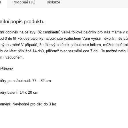
s
Podobné (16)
Diskuze
ailní popis produktu
dní doplněk na oslavy! 82 centimetrů velké fóliové balónky pro Vás máme v c
 od 0 do 9!
Fóliové balónky nafouknuté vzduchem Vám vydrží několik měsíců
ných změn! V případě, že fóliový balónek nafouknete héliem, můžete počítat
ude létat přibližně 14 dnů, přičemž tvar nezmění cca 7 dní.
Je možné nafouk
em i vzduchem.
ifikace:
ěry po nafouknutí: 77 – 82 cm
ěry balení: 14 x 20 cm
rnění: Nevhodné pro děti do 3 let