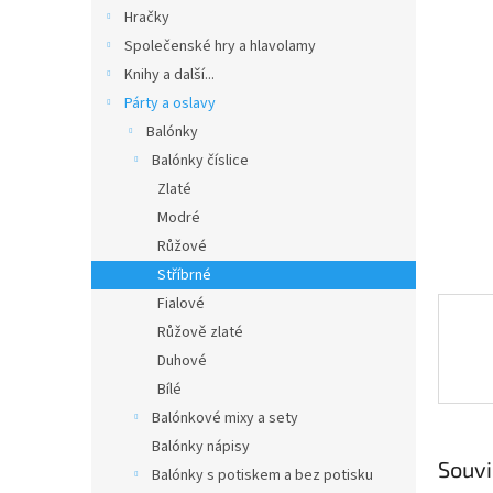
n
Hračky
e
Společenské hry a hlavolamy
l
Knihy a další...
Párty a oslavy
Balónky
Balónky číslice
Zlaté
Modré
Růžové
Stříbrné
Fialové
Růžově zlaté
Duhové
Bílé
Balónkové mixy a sety
Balónky nápisy
Souvi
Balónky s potiskem a bez potisku