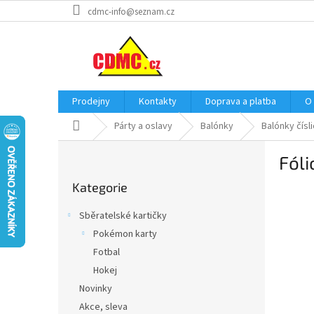
Přejít
cdmc-info@seznam.cz
na
obsah
Prodejny
Kontakty
Doprava a platba
O
Domů
Párty a oslavy
Balónky
Balónky čísl
P
Fóli
o
Přeskočit
s
Kategorie
kategorie
t
r
Sběratelské kartičky
a
Pokémon karty
n
Fotbal
n
í
Hokej
p
Novinky
a
Akce, sleva