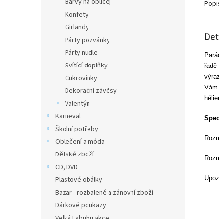
Barvy na obličej
Popi
Konfety
Girlandy
Det
Párty pozvánky
Párty nudle
Pará
Svítící doplňky
řadě
výraz
Cukrovinky
Vám b
Dekorační závěsy
héli
Valentýn
Karneval
Spec
Školní potřeby
Rozm
Oblečení a móda
Dětské zboží
Rozm
CD, DVD
Upozo
Plastové obálky
Bazar - rozbalené a zánovní zboží
Dárkové poukazy
Velká Labubu akce