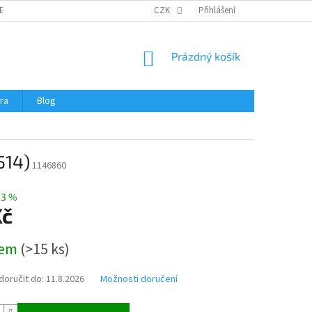
ERTIFIKÁTY A NÁVODY
OBCHODNÍ PODMÍNKY
CZK
Přihlášení
OCHRANA OSOBNÍCH 
NÁKUPNÍ
Prázdný košík
KOŠÍK
ra
Blog
514)
1146860
33 %
Kč
dem
(
>15 ks
)
oručit do:
11.8.2026
Možnosti doručení