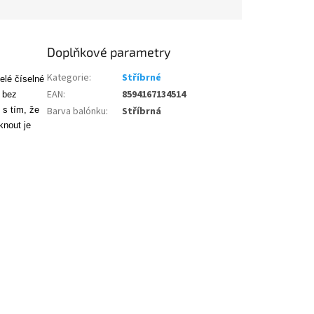
Doplňkové parametry
Kategorie
:
Stříbrné
elé číselné
EAN
:
8594167134514
 bez
 s tím, že
Barva balónku
:
Stříbrná
nout je