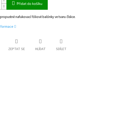
Přidat do košíku
epropustné nafukovací fóliové balónky ve tvaru číslice.
informace
ZEPTAT SE
HLÍDAT
SDÍLET