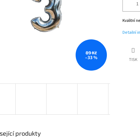
Kvalitní n
Detailní 
89 Kč
–33 %
TISK
sející produkty