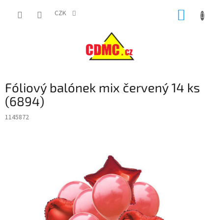
Přejít
NÁKUP
na
CZK
obsah
KOŠÍK
Fóliový balónek mix červený 14 ks
(6894)
1145872