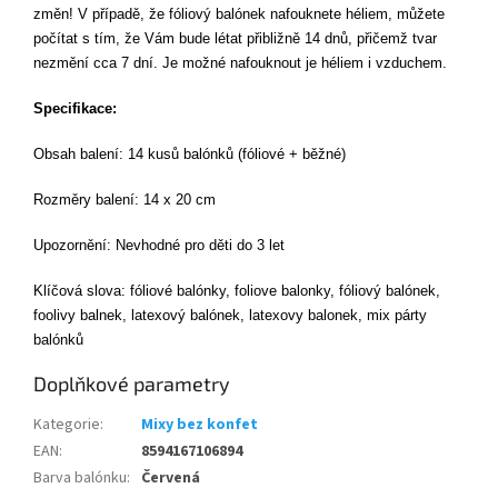
změn! V případě, že fóliový balónek nafouknete héliem, můžete
počítat s tím, že Vám bude létat přibližně 14 dnů, přičemž tvar
nezmění cca 7 dní.
Je možné nafouknout je héliem i vzduchem.
Specifikace:
Obsah balení: 14 kusů balónků (fóliové + běžné)
Rozměry balení: 14 x 20 cm
Upozornění: Nevhodné pro děti do 3 let
Klíčová slova: fóliové balónky, foliove balonky, fóliový balónek,
foolivy balnek, latexový balónek, latexovy balonek, mix párty
balónků
Doplňkové parametry
Kategorie
:
Mixy bez konfet
EAN
:
8594167106894
Barva balónku
:
Červená