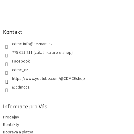
Z
á
p
a
Kontakt
t
cdmc-info
@
seznam.cz
í
775 611 211 (zák. linka pro e-shop)
Facebook
cdmc_cz
https://www.youtube.com/@CDMCEshop
@cdmccz
Informace pro Vás
Prodejny
Kontakty
Doprava a platba