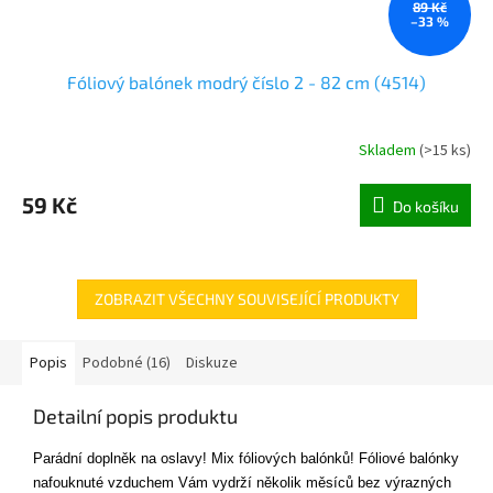
89 Kč
–33 %
Fóliový balónek modrý číslo 2 - 82 cm (4514)
Skladem
(
>15 ks
)
59 Kč
Do košíku
ZOBRAZIT VŠECHNY SOUVISEJÍCÍ PRODUKTY
Popis
Podobné (16)
Diskuze
Detailní popis produktu
Parádní doplněk na oslavy! Mix fóliových balónků!
Fóliové balónky
nafouknuté vzduchem Vám vydrží několik měsíců bez výrazných