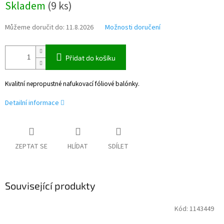
Skladem
(
9 ks
)
cena:
Můžeme doručit do:
11.8.2026
Možnosti doručení
Přidat do košíku
Kvalitní nepropustné nafukovací fóliové balónky.
Detailní informace
ZEPTAT SE
HLÍDAT
SDÍLET
Související produkty
Kód:
1143449