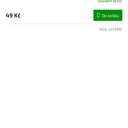
Skladem
(
6 ks
)
49 Kč
Do košíku
Kód:
1153901