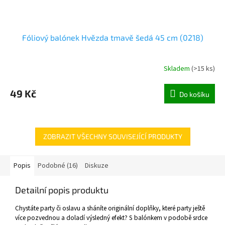
Fóliový balónek Hvězda tmavě šedá 45 cm (0218)
Skladem
(
>15 ks
)
49 Kč
Do košíku
ZOBRAZIT VŠECHNY SOUVISEJÍCÍ PRODUKTY
Popis
Podobné (16)
Diskuze
Detailní popis produktu
Chystáte party či oslavu a sháníte originální doplňky, které party ještě
více pozvednou a doladí výsledný efekt? S balónkem v podobě srdce