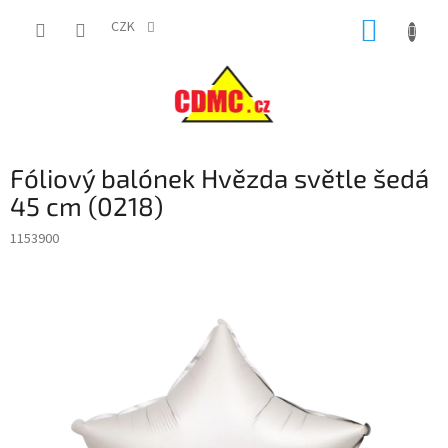
Přejít
NÁKUP
na
CZK
obsah
KOŠÍK
Fóliový balónek Hvězda světle šedá
45 cm (0218)
1153900