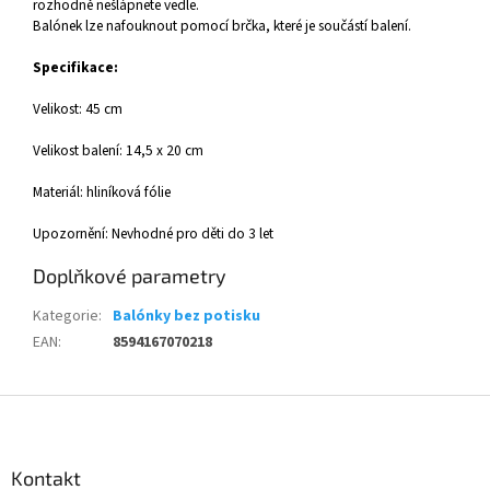
rozhodně nešlápnete vedle.
Balónek lze nafouknout pomocí brčka, které je součástí balení.
Specifikace:
Velikost: 45 cm
Velikost balení: 14,5 x 20 cm
Materiál: hliníková fólie
Upozornění: Nevhodné pro děti do 3 let
Doplňkové parametry
Kategorie
:
Balónky bez potisku
EAN
:
8594167070218
Z
á
p
a
Kontakt