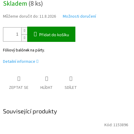
Skladem
(
8 ks
)
cena:
Můžeme doručit do:
11.8.2026
Možnosti doručení
Přidat do košíku
Fóliový balónek na párty.
Detailní informace
ZEPTAT SE
HLÍDAT
SDÍLET
Související produkty
Kód:
1153896