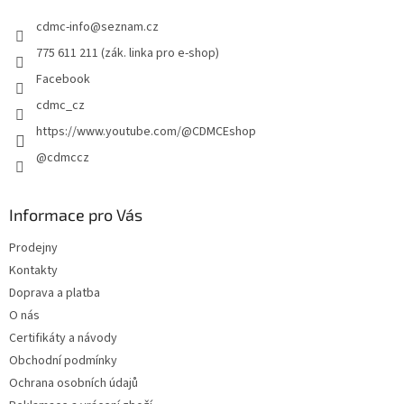
t
cdmc-info
@
seznam.cz
í
775 611 211 (zák. linka pro e-shop)
Facebook
cdmc_cz
https://www.youtube.com/@CDMCEshop
@cdmccz
Informace pro Vás
Prodejny
Kontakty
Doprava a platba
O nás
Certifikáty a návody
Obchodní podmínky
Ochrana osobních údajů