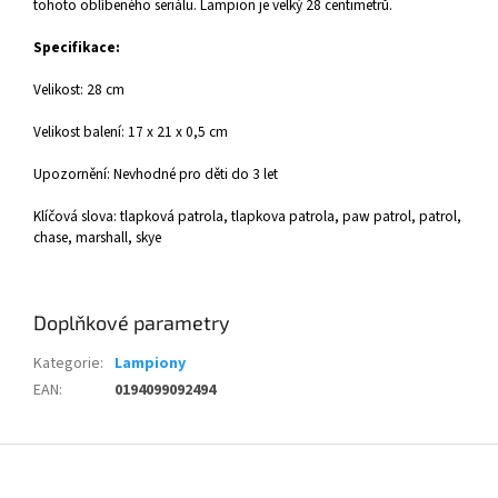
tohoto oblíbeného seriálu. Lampion je velký 28 centimetrů.
Specifikace:
Velikost: 28 cm
Velikost balení: 17 x 21 x 0,5 cm
Upozornění: Nevhodné pro děti do 3 let
Klíčová slova: tlapková patrola, tlapkova patrola, paw patrol, patrol,
chase, marshall, skye
Doplňkové parametry
Kategorie
:
Lampiony
EAN
:
0194099092494
Z
á