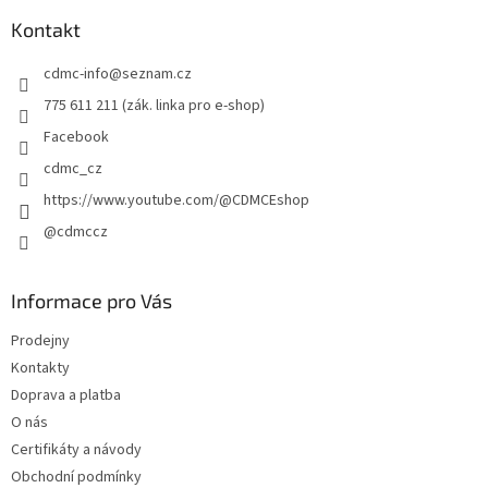
p
a
Kontakt
t
cdmc-info
@
seznam.cz
í
775 611 211 (zák. linka pro e-shop)
Facebook
cdmc_cz
https://www.youtube.com/@CDMCEshop
@cdmccz
Informace pro Vás
Prodejny
Kontakty
Doprava a platba
O nás
Certifikáty a návody
Obchodní podmínky