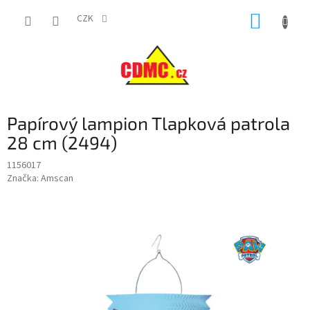
Přejít
NÁKUP
na
CZK
obsah
KOŠÍK
Papírový lampion Tlapková patrola
28 cm (2494)
1156017
Značka:
Amscan