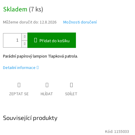
Měrná
Skladem
(
7 ks
)
cena:
Můžeme doručit do:
12.8.2026
Možnosti doručení
Přidat do košíku
Parádní papírový lampion Tlapková patrola.
Detailní informace
ZEPTAT SE
HLÍDAT
SDÍLET
Související produkty
Kód:
1155033