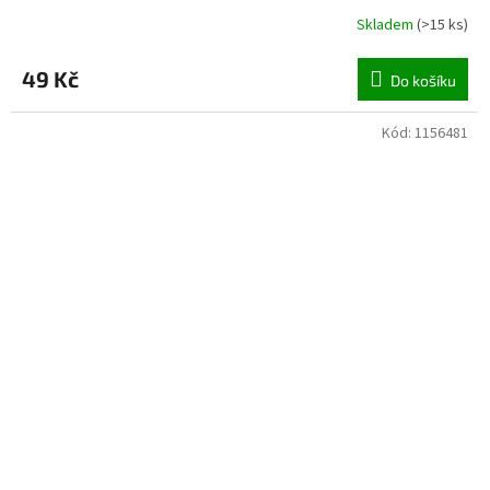
Skladem
(
>15 ks
)
49 Kč
Do košíku
Kód:
1156481