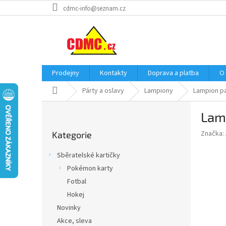
Přejít
cdmc-info@seznam.cz
na
obsah
Prodejny
Kontakty
Doprava a platba
O
Domů
Párty a oslavy
Lampiony
Lampion pa
P
Lamp
o
Přeskočit
s
Značka:
Kategorie
kategorie
t
r
Sběratelské kartičky
a
Pokémon karty
n
Fotbal
n
í
Hokej
p
Novinky
a
Akce, sleva