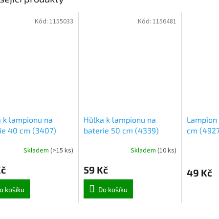
Kód:
1155033
Kód:
1156481
 k lampionu na
Hůlka k lampionu na
Lampion 
ie 40 cm (3407)
baterie 50 cm (4339)
cm (4927
Skladem
(
>15 ks
)
Skladem
(
10 ks
)
Kč
59 Kč
49 Kč
o košíku
Do košíku