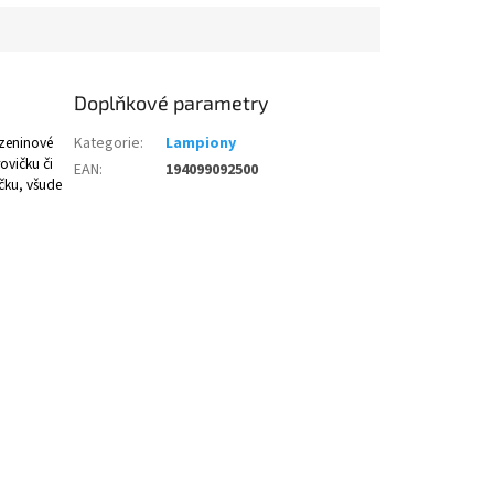
Doplňkové parametry
ozeninové
Kategorie
:
Lampiony
ovičku či
EAN
:
194099092500
ičku, všude