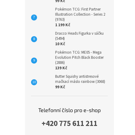
99 Kč
Pokémon TCG: First Partner
Illustration Collection - Series 2
(9763)
1 199 Kč
Dracco Heads Figurka v sáčku
(5494)
10 Kč
Pokémon TCG: ME05 - Mega
Evolution Pitch Black Booster
(2886)
139 Kč
Butter Squishy antistresové
mačkací máslo rainbow (3068)
99 Kč
Telefonní číslo pro e-shop
+420 775 611 211