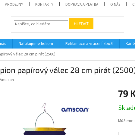
PRODEJNY
KONTAKTY
DOPRAVA A PLATBA
O NÁS
C
HLEDAT
 nás
Nafukujeme heliem
Reklamace a vrácení zboží
Karié
pírový válec 28 cm pirát (2500)
ion papírový válec 28 cm pirát (2500
Amscan
79 
Měrná
Skla
cena:
Můžeme d