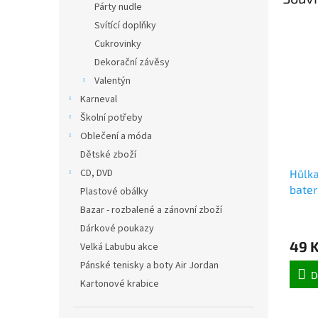
Párty nudle
Svítící doplňky
Cukrovinky
Dekorační závěsy
Valentýn
Karneval
Školní potřeby
Oblečení a móda
Dětské zboží
CD, DVD
Hůlka
bater
Plastové obálky
Bazar - rozbalené a zánovní zboží
Dárkové poukazy
49 
Velká Labubu akce
Pánské tenisky a boty Air Jordan
D
Kartonové krabice