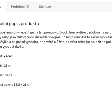
s
Podobné (6)
Diskuze
ailní popis produktu
ové lampiony nepatří jen na lampionový průvod. Jsou skvělou ozdobou na nar
y nebo jako dekorace do dětských pokojíků. Do lampionu vložíte svíčku nebo žár
větýlko a originální výzdoba je na světě. Můžete je zavěsit nebo jen položit na pol
 vypadat skvěle.
ifikace:
ěr: 28 cm
iál: papír
ost balení: 16,5 x 21 cm