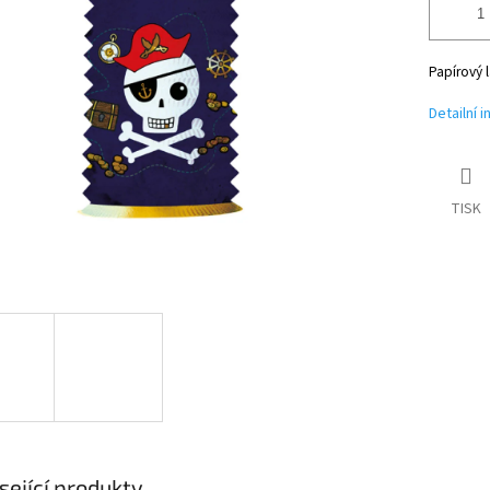
Papírový 
Detailní 
TISK
sející produkty