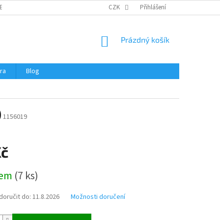
ERTIFIKÁTY A NÁVODY
OBCHODNÍ PODMÍNKY
CZK
Přihlášení
OCHRANA OSOBNÍCH 
NÁKUPNÍ
Prázdný košík
KOŠÍK
ra
Blog
)
1156019
Kč
dem
(
7 ks
)
oručit do:
11.8.2026
Možnosti doručení