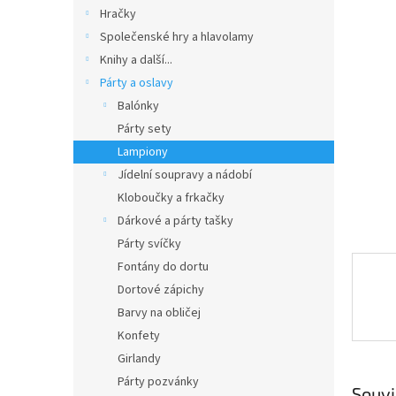
n
Hračky
e
Společenské hry a hlavolamy
l
Knihy a další...
Párty a oslavy
Balónky
Párty sety
Lampiony
Jídelní soupravy a nádobí
Kloboučky a frkačky
Dárkové a párty tašky
Párty svíčky
Fontány do dortu
Dortové zápichy
Barvy na obličej
Konfety
Girlandy
Párty pozvánky
Souvi