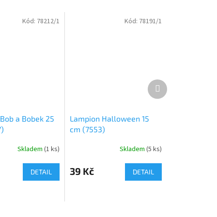
Kód:
78212/1
Kód:
78191/1
Další
produkt
Bob a Bobek 25
Lampion Halloween 15
)
cm (7553)
Skladem
(
1 ks
)
Skladem
(
5 ks
)
39 Kč
DETAIL
DETAIL