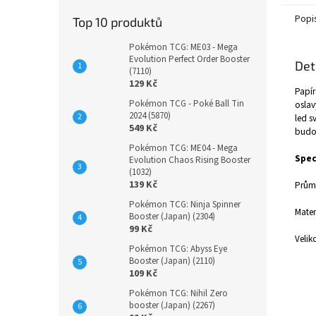
Popi
Top 10 produktů
Pokémon TCG: ME03 - Mega
Evolution Perfect Order Booster
Det
(7110)
129 Kč
Papír
Pokémon TCG - Poké Ball Tin
oslav
2024 (5870)
led s
549 Kč
budou
Pokémon TCG: ME04 - Mega
Spec
Evolution Chaos Rising Booster
(1032)
139 Kč
Prům
Pokémon TCG: Ninja Spinner
Mater
Booster (Japan) (2304)
99 Kč
Velik
Pokémon TCG: Abyss Eye
Booster (Japan) (2110)
109 Kč
Pokémon TCG: Nihil Zero
booster (Japan) (2267)