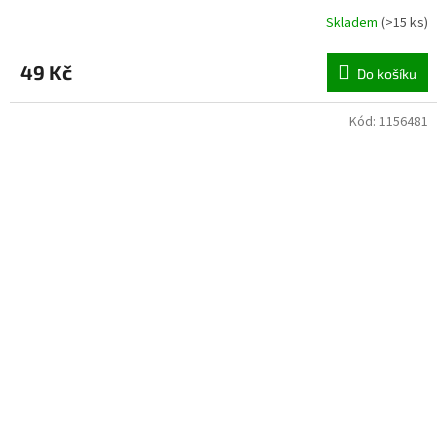
Skladem
(
>15 ks
)
49 Kč
Do košíku
Kód:
1156481