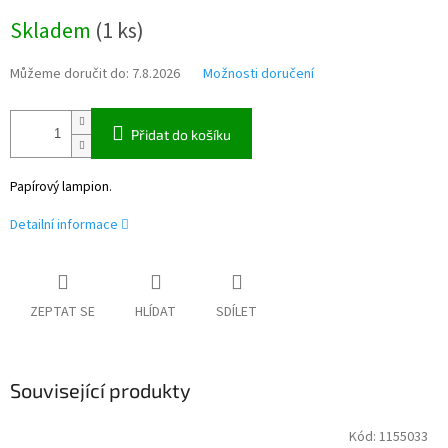
Měrná
Skladem
(
1 ks
)
cena:
Můžeme doručit do:
7.8.2026
Možnosti doručení
Přidat do košíku
Papírový lampion.
Detailní informace
ZEPTAT SE
HLÍDAT
SDÍLET
Související produkty
Kód:
1155033