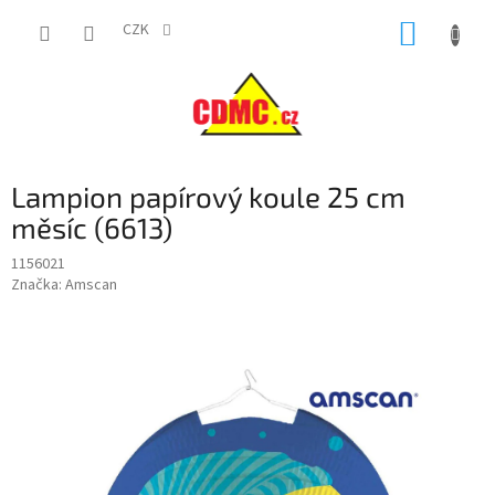
Přejít
NÁKUP
na
CZK
obsah
KOŠÍK
Lampion papírový koule 25 cm
měsíc (6613)
1156021
Značka:
Amscan