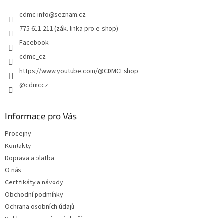
t
cdmc-info
@
seznam.cz
í
775 611 211 (zák. linka pro e-shop)
Facebook
cdmc_cz
https://www.youtube.com/@CDMCEshop
@cdmccz
Informace pro Vás
Prodejny
Kontakty
Doprava a platba
O nás
Certifikáty a návody
Obchodní podmínky
Ochrana osobních údajů