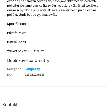
ozdobou na narozeninové oslavy nebo jako dekorace do dětských
pokojíků. Do lampionu vložíte svíčku nebo žárovičku či led světýlko a
originální výzdoba je na světě. Můžete je zavěsit nebo jen položit na
poličku, všude budou vypadat skvěle.
Specifikace:
Průměr: 25 cm
Materiál: papír
Velikost balení: 17,5 x 26 cm
Doplňkové parametry
Kategorie
:
Lampiony
EAN
:
013051736613
Z
á
p
a
Kontakt