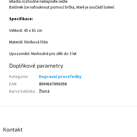
letadla rozhodně nešlápnete vedle.
Balónek lze nafouknout pomocí brčka, které je součástí balení.
Specifikace:
Velikost: 45 x 81 cm
Materiál: hliníková fólie
Upozornění: Nevhodné pro děti do 3 let
Doplňkové parametry
Kategorie
:
Dopravní prostředky
EAN
:
8594167050258
Barva balónku
:
Žlutá
Z
á
p
a
Kontakt
t