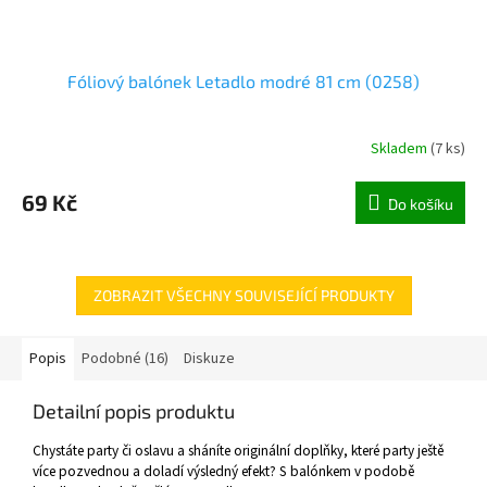
Fóliový balónek Letadlo modré 81 cm (0258)
Skladem
(
7 ks
)
69 Kč
Do košíku
ZOBRAZIT VŠECHNY SOUVISEJÍCÍ PRODUKTY
Popis
Podobné (16)
Diskuze
Detailní popis produktu
Chystáte party či oslavu a sháníte originální doplňky, které party ještě
více pozvednou a doladí výsledný efekt? S balónkem v podobě