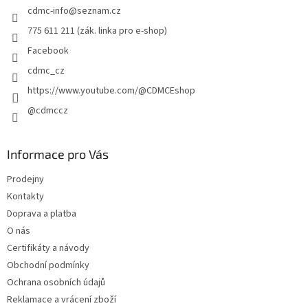
cdmc-info
@
seznam.cz
í
775 611 211 (zák. linka pro e-shop)
Facebook
cdmc_cz
https://www.youtube.com/@CDMCEshop
@cdmccz
Informace pro Vás
Prodejny
Kontakty
Doprava a platba
O nás
Certifikáty a návody
Obchodní podmínky
Ochrana osobních údajů
Reklamace a vrácení zboží