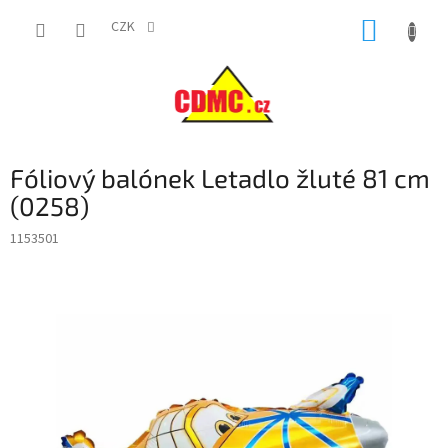
Přejít
NÁKUP
na
CZK
obsah
KOŠÍK
Fóliový balónek Letadlo žluté 81 cm
(0258)
1153501