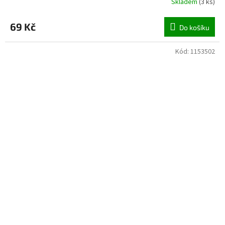
Skladem
(
3 ks
)
69 Kč
Do košíku
Kód:
1153502