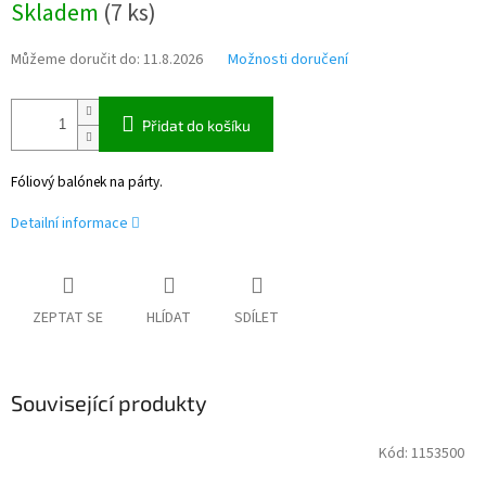
Skladem
(
7 ks
)
cena:
Můžeme doručit do:
11.8.2026
Možnosti doručení
Přidat do košíku
Fóliový balónek na párty.
Detailní informace
ZEPTAT SE
HLÍDAT
SDÍLET
Související produkty
Kód:
1153500