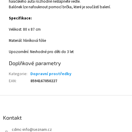
hasičského auta rozhodně nešlápnete vedle.
Balónek lze nafouknout pomocí brčka, které je součástí balení.
Specifikace:
Velikost: 80 x 87 cm
Materiál: hliníková fólie
Upozornění: Nevhodné pro děti do 3 let
Doplňkové parametry
Kategorie
:
Dopravní prostředky
EAN
:
8594167050227
Z
á
p
a
Kontakt
t
cdmc-info
@
seznam.cz
í