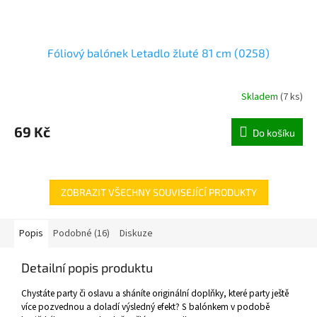
Fóliový balónek Letadlo žluté 81 cm (0258)
Skladem
(
7 ks
)
69 Kč
Do košíku
ZOBRAZIT VŠECHNY SOUVISEJÍCÍ PRODUKTY
Popis
Podobné (16)
Diskuze
Detailní popis produktu
Chystáte party či oslavu a sháníte originální doplňky, které party ještě
více pozvednou a doladí výsledný efekt? S balónkem v podobě