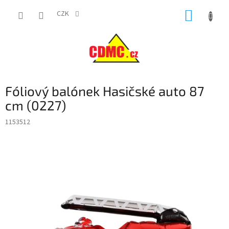
Přejít
NÁKUP
na
CZK
obsah
KOŠÍK
Fóliový balónek Hasičské auto 87
cm (0227)
1153512