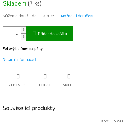
Skladem
(
7 ks
)
cena:
Můžeme doručit do:
11.8.2026
Možnosti doručení
Přidat do košíku
Fóliový balónek na párty.
Detailní informace
ZEPTAT SE
HLÍDAT
SDÍLET
Související produkty
Kód:
1153500