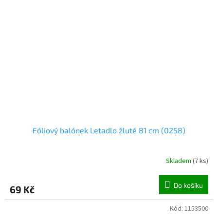
Fóliový balónek Letadlo žluté 81 cm (0258)
Skladem
(
7 ks
)
Do košíku
69 Kč
Kód:
1153500