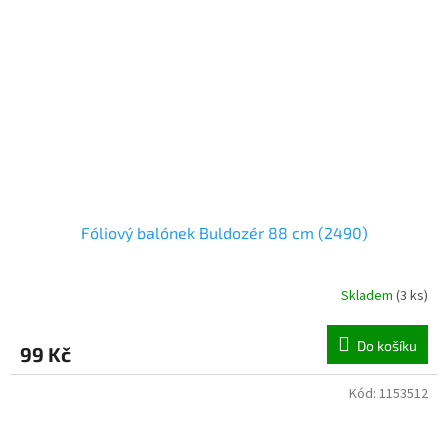
Fóliový balónek Buldozér 88 cm (2490)
Skladem
(
3 ks
)
Do košíku
99 Kč
Kód:
1153512