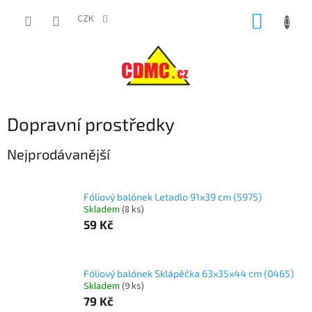
Přejít
NÁKUP
na
CZK
obsah
KOŠÍK
Dopravní prostředky
Nejprodávanější
Fóliový balónek Letadlo 91x39 cm (5975)
Skladem
(
8 ks
)
59 Kč
Fóliový balónek Sklápěčka 63x35x44 cm (0465)
Skladem
(
9 ks
)
79 Kč