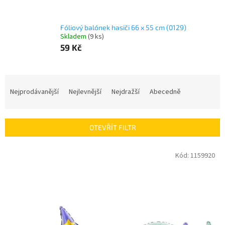
Fóliový balónek hasiči 66 x 55 cm (0129)
Skladem
(
9 ks
)
59 Kč
Ř
a
Nejprodávanější
Nejlevnější
Nejdražší
Abecedně
z
e
n
OTEVŘÍT FILTR
í
p
V
Kód:
1159920
r
ý
o
p
d
i
u
s
k
p
t
r
ů