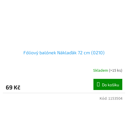
Fóliový balónek Náklaďák 72 cm (0210)
Skladem
(
>15 ks
)
Do košíku
69 Kč
Kód:
1153504