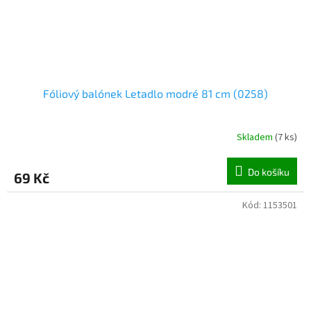
Fóliový balónek Letadlo modré 81 cm (0258)
Skladem
(
7 ks
)
Do košíku
69 Kč
Kód:
1153501