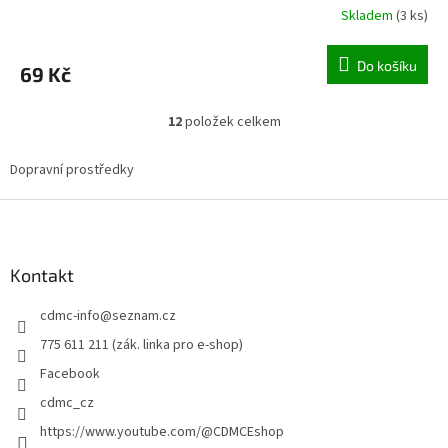
Skladem
(
3 ks
)
Do košíku
69 Kč
12
položek celkem
O
v
l
Dopravní prostředky
á
d
Z
a
á
c
p
í
a
Kontakt
p
t
r
cdmc-info
@
seznam.cz
í
v
k
775 611 211 (zák. linka pro e-shop)
y
Facebook
v
ý
cdmc_cz
p
https://www.youtube.com/@CDMCEshop
i