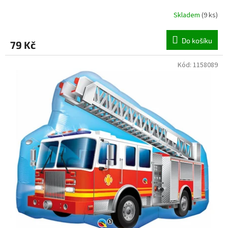
Skladem
(
9 ks
)
Do košíku
79 Kč
Kód:
1158089