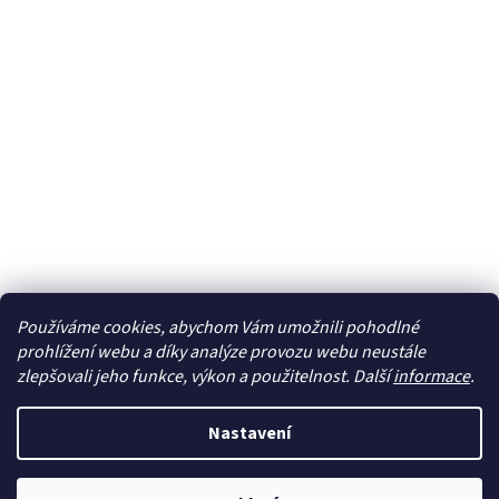
Používáme cookies, abychom Vám umožnili pohodlné
Sledovat na Instagramu
prohlížení webu a díky analýze provozu webu neustále
zlepšovali jeho funkce, výkon a použitelnost. Další
informace
.
Vytvořil Shoptet
Nastavení
Copyright 2026
cdmc.cz
. Všechna práva vyhrazena.
Upravit