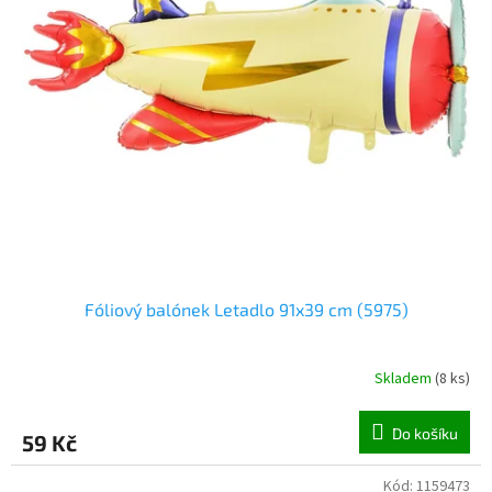
o
d
u
k
t
ů
Fóliový balónek Letadlo 91x39 cm (5975)
Skladem
(
8 ks
)
Do košíku
59 Kč
Kód:
1159473