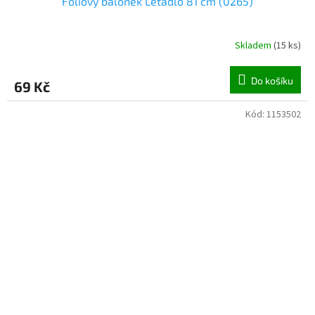
Fóliový balónek Letadlo 81 cm (0265)
Skladem
(
15 ks
)
Do košíku
69 Kč
Kód:
1153502