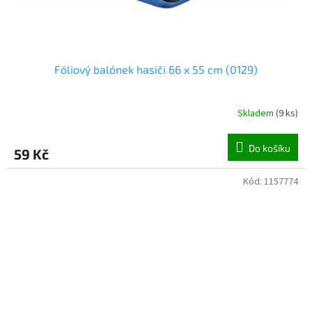
Fóliový balónek hasiči 66 x 55 cm (0129)
Skladem
(
9 ks
)
Do košíku
59 Kč
Kód:
1157774