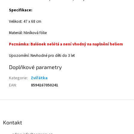
Specifikace:
Velikost: 47 x 68 cm
Materiál: hliníková fólie
Poznámka: Balónek nelétá a není vhodný na naplnění heliem
Upozornění: Nevhodné pro děti do 3 let
Doplňkové parametry
Kategorie
:
Zvířátka
EAN
:
8594167050241
Z
á
p
a
Kontakt
t