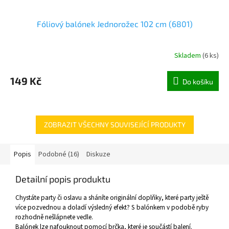
Fóliový balónek Jednorožec 102 cm (6801)
Skladem
(
6 ks
)
149 Kč
Do košíku
ZOBRAZIT VŠECHNY SOUVISEJÍCÍ PRODUKTY
Popis
Podobné (16)
Diskuze
Detailní popis produktu
Chystáte party či oslavu a sháníte originální doplňky, které party ještě
více pozvednou a doladí výsledný efekt? S balónkem v podobě ryby
rozhodně nešlápnete vedle.
Balónek lze nafouknout pomocí brčka, které je součástí balení.