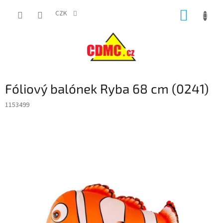
Přejít
NÁKUP
na
CZK
obsah
KOŠÍK
Fóliový balónek Ryba 68 cm (0241)
1153499