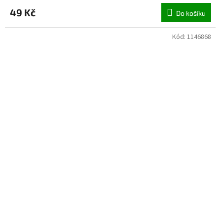
49 Kč
Do košíku
Kód:
1146868