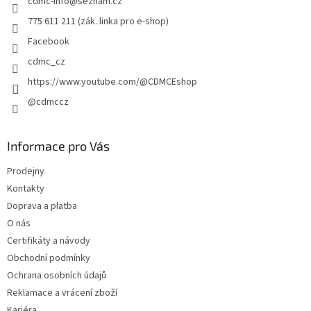
cdmc-info
@
seznam.cz
í
775 611 211 (zák. linka pro e-shop)
Facebook
cdmc_cz
https://www.youtube.com/@CDMCEshop
@cdmccz
Informace pro Vás
Prodejny
Kontakty
Doprava a platba
O nás
Certifikáty a návody
Obchodní podmínky
Ochrana osobních údajů
Reklamace a vrácení zboží
Kariéra