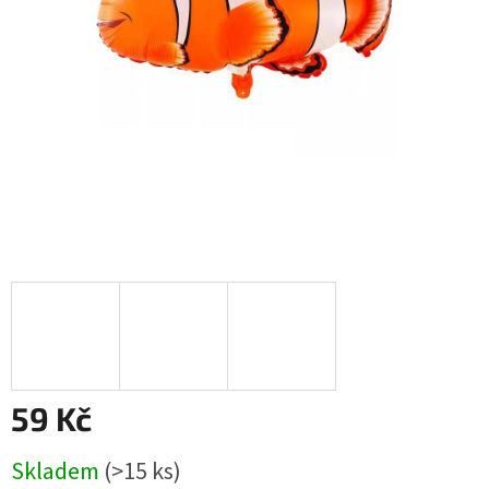
59 Kč
Měrná
Skladem
(
>15 ks
)
cena: