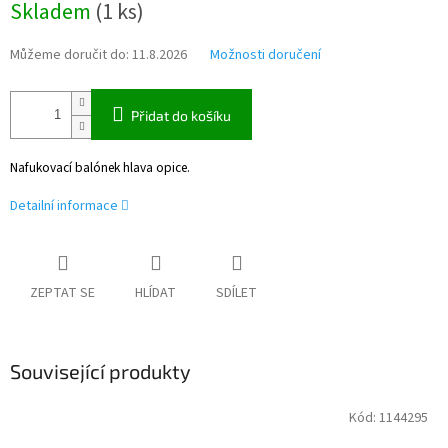
Skladem
(
1 ks
)
cena:
Můžeme doručit do:
11.8.2026
Možnosti doručení
Přidat do košíku
Nafukovací balónek hlava opice.
Detailní informace
ZEPTAT SE
HLÍDAT
SDÍLET
Související produkty
Kód:
1144295