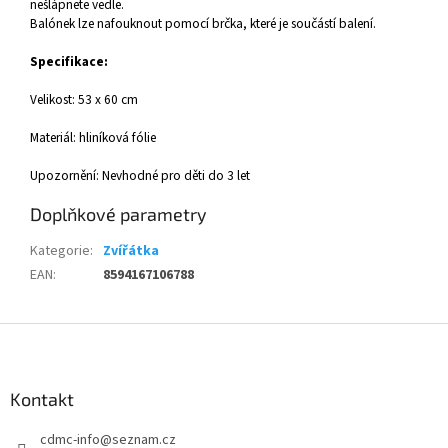
nešlápnete vedle.
Balónek lze nafouknout pomocí brčka, které je součástí balení.
Specifikace:
Velikost: 53 x 60 cm
Materiál: hliníková fólie
Upozornění: Nevhodné pro děti do 3 let
Doplňkové parametry
Kategorie
:
Zvířátka
EAN
:
8594167106788
Z
á
p
a
Kontakt
t
cdmc-info
@
seznam.cz
í