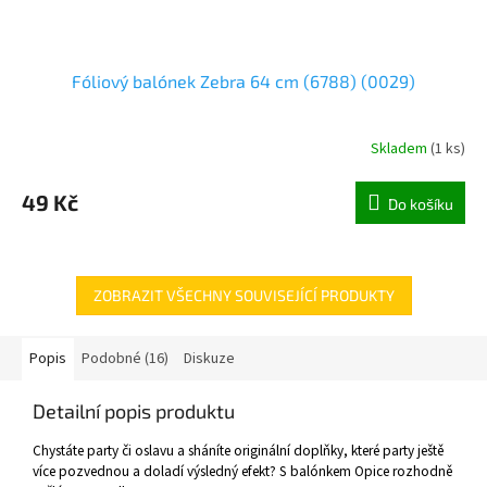
Fóliový balónek Zebra 64 cm (6788) (0029)
Skladem
(
1 ks
)
49 Kč
Do košíku
ZOBRAZIT VŠECHNY SOUVISEJÍCÍ PRODUKTY
Popis
Podobné (16)
Diskuze
Detailní popis produktu
Chystáte party či oslavu a sháníte originální doplňky, které party ještě
více pozvednou a doladí výsledný efekt? S balónkem Opice rozhodně