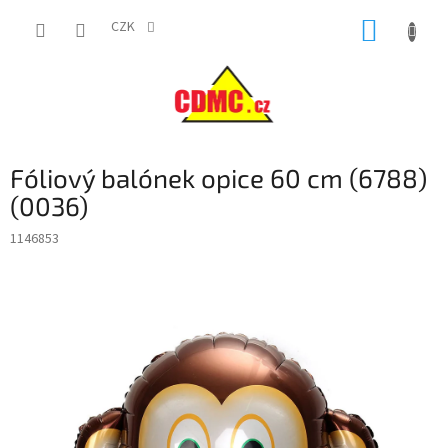
Přejít
NÁKUP
na
CZK
obsah
KOŠÍK
Fóliový balónek opice 60 cm (6788)
(0036)
1146853