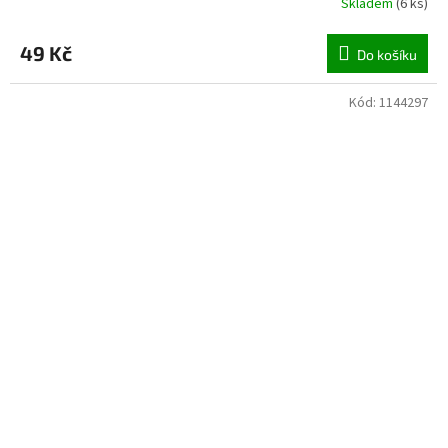
Skladem
(
6 ks
)
49 Kč
Do košíku
Kód:
1144297