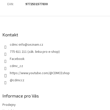
EAN
:
9772531577030
Z
á
p
a
Kontakt
t
cdmc-info
@
seznam.cz
í
775 611 211 (zák. linka pro e-shop)
Facebook
cdmc_cz
https://www.youtube.com/@CDMCEshop
@cdmccz
Informace pro Vás
Prodejny