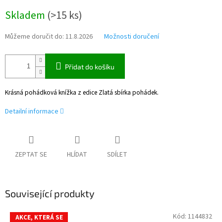
Měrná
Skladem
(
>15 ks
)
cena:
Můžeme doručit do:
11.8.2026
Možnosti doručení
Přidat do košíku
Krásná pohádková knížka z edice Zlatá sbírka pohádek.
Detailní informace
ZEPTAT SE
HLÍDAT
SDÍLET
Související produkty
Kód:
1144832
AKCE, KTERÁ SE