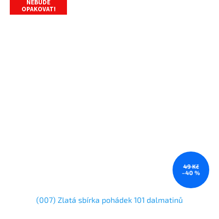
NEBUDE
OPAKOVAT!
49 Kč
–40 %
(007) Zlatá sbírka pohádek 101 dalmatinů