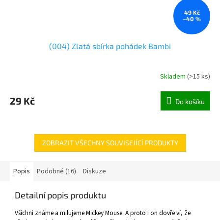
49 Kč
–40 %
(004) Zlatá sbírka pohádek Bambi
Skladem
(
>15 ks
)
29 Kč
Do košíku
ZOBRAZIT VŠECHNY SOUVISEJÍCÍ PRODUKTY
Popis
Podobné (16)
Diskuze
Detailní popis produktu
Všichni známe a milujeme Mickey Mouse. A proto i on dovře ví, že