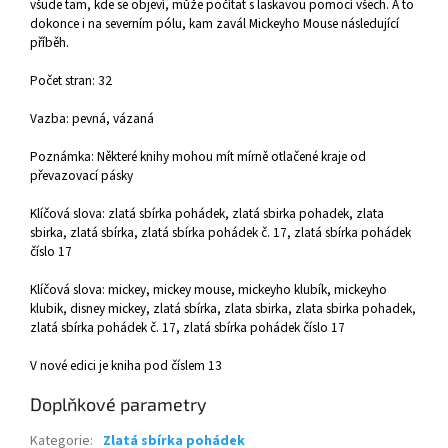
všude tam, kde se objeví, může počítat s laskavou pomocí všech. A to
dokonce i na severním pólu, kam zavál Mickeyho Mouse následující
příběh.
Počet stran: 32
Vazba: pevná, vázaná
Poznámka: Některé knihy mohou mít mírně otlačené kraje od
převazovací pásky
Klíčová slova: zlatá sbírka pohádek, zlatá sbirka pohadek, zlata
sbirka, zlatá sbírka, zlatá sbírka pohádek č. 17, zlatá sbírka pohádek
číslo 17
Klíčová slova: mickey, mickey mouse, mickeyho klubík, mickeyho
klubik, disney mickey, zlatá sbírka, zlata sbirka, zlata sbirka pohadek,
zlatá sbírka pohádek č. 17, zlatá sbírka pohádek číslo 17
V nové edici je kniha pod číslem 13
Doplňkové parametry
Kategorie
:
Zlatá sbírka pohádek