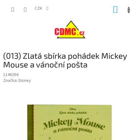
Přejít
NÁKUP
na
CZK
obsah
KOŠÍK
(013) Zlatá sbírka pohádek Mickey
Mouse a vánoční pošta
1146264
Značka:
Disney