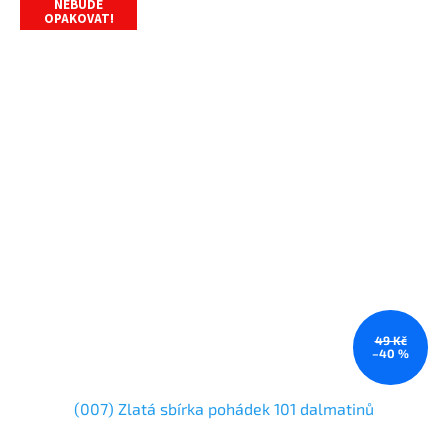
NEBUDE
OPAKOVAT!
49 Kč
–40 %
(007) Zlatá sbírka pohádek 101 dalmatinů