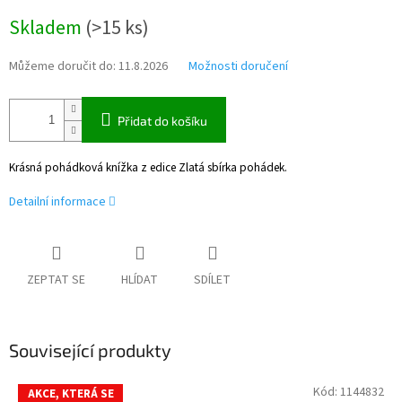
Měrná
Skladem
(
>15 ks
)
cena:
Můžeme doručit do:
11.8.2026
Možnosti doručení
Přidat do košíku
Krásná pohádková knížka z edice Zlatá sbírka pohádek.
Detailní informace
ZEPTAT SE
HLÍDAT
SDÍLET
Související produkty
Kód:
1144832
AKCE, KTERÁ SE