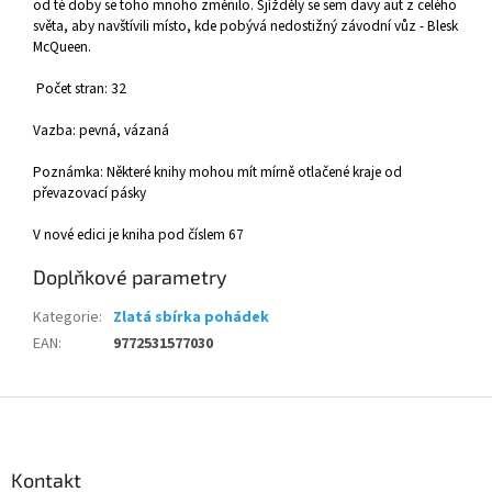
od té doby se toho mnoho změnilo. Sjížděly se sem davy aut z celého
světa, aby navštívili místo, kde pobývá nedostižný závodní vůz - Blesk
McQueen.
Počet stran: 32
Vazba: pevná, vázaná
Poznámka: Některé knihy mohou mít mírně otlačené kraje od
převazovací pásky
V nové edici je kniha pod číslem 67
Doplňkové parametry
Kategorie
:
Zlatá sbírka pohádek
EAN
:
9772531577030
Z
á
p
a
Kontakt