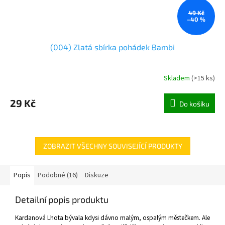
49 Kč
–40 %
(004) Zlatá sbírka pohádek Bambi
Skladem
(
>15 ks
)
29 Kč
Do košíku
ZOBRAZIT VŠECHNY SOUVISEJÍCÍ PRODUKTY
Popis
Podobné (16)
Diskuze
Detailní popis produktu
Kardanová Lhota bývala kdysi dávno malým, ospalým městečkem. Ale