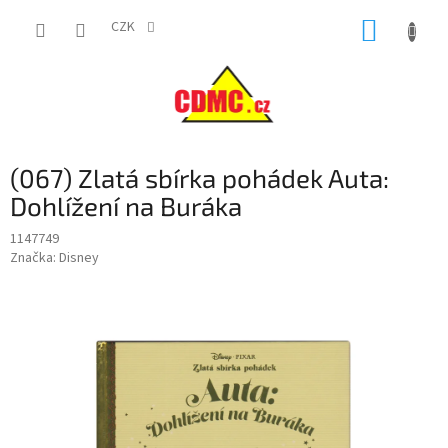
Přejít
NÁKUP
na
CZK
obsah
KOŠÍK
(067) Zlatá sbírka pohádek Auta:
Dohlížení na Buráka
1147749
Značka:
Disney