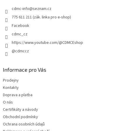
t
cdmc-info
@
seznam.cz
í
775 611 211 (zák. linka pro e-shop)
Facebook
cdmc_cz
https://www.youtube.com/@CDMCEshop
@cdmccz
Informace pro Vás
Prodejny
Kontakty
Doprava a platba
O nás
Certifikáty a návody
Obchodní podmínky
Ochrana osobních údajů