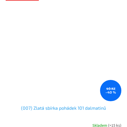
49 Kč
–40 %
(007) Zlatá sbírka pohádek 101 dalmatinů
Skladem
(
>15 ks
)