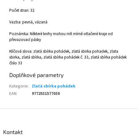
Počet stran: 32
Vazba: pevná, vázaná
Poznámka: Některé knihy mohou mít mírně otlačené kraje od
převazovací pásky
Klíčová slova: zlatá sbírka pohádek, zlatá sbirka pohadek, zlata
sbirka, zlatá sbírka, zlatá sbírka pohádek č. 33, zlatá sbírka pohádek
číslo 33
Doplňkové parametry
Kategorie
:
Zlatá sbírka pohádek
EAN
:
9772531577030
Z
á
p
a
Kontakt