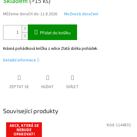
Skladem
(
>15 ks
)
cena:
Můžeme doručit do:
11.8.2026
Možnosti doručení
Přidat do košíku
Krásná pohádková knížka z edice Zlatá sbírka pohádek.
Detailní informace
ZEPTAT SE
HLÍDAT
SDÍLET
Související produkty
Kód:
1144832
AKCE, KTERÁ SE
NEBUDE
OPAKOVAT!