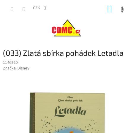
Přejít
NÁKUP
na
CZK
obsah
KOŠÍK
(033) Zlatá sbírka pohádek Letadla
1146220
Značka:
Disney