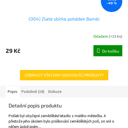
–40 %
(004) Zlatá sbírka pohádek Bambi
Skladem
(
>15 ks
)
29 Kč
Do košíku
ZOBRAZIT VŠECHNY SOUVISEJÍCÍ PRODUKTY
Popis
Podobné (16)
Diskuze
Detailní popis produktu
Prášek byl obyčejné zemědělské letadlo z malého městečka. A
přestože jeho úkolem bylo práškování zemědělských polí, on snil o
něčem úplně jiném....