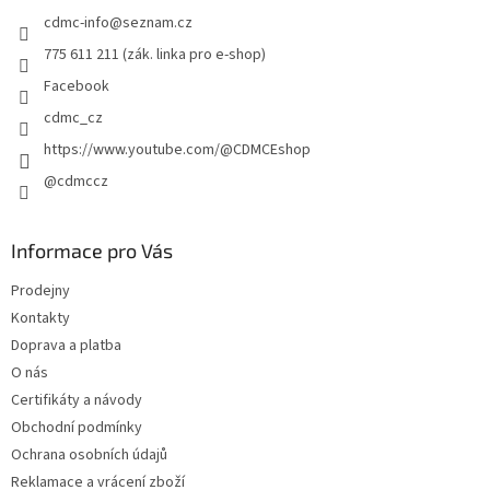
t
cdmc-info
@
seznam.cz
í
775 611 211 (zák. linka pro e-shop)
Facebook
cdmc_cz
https://www.youtube.com/@CDMCEshop
@cdmccz
Informace pro Vás
Prodejny
Kontakty
Doprava a platba
O nás
Certifikáty a návody
Obchodní podmínky
Ochrana osobních údajů
Reklamace a vrácení zboží