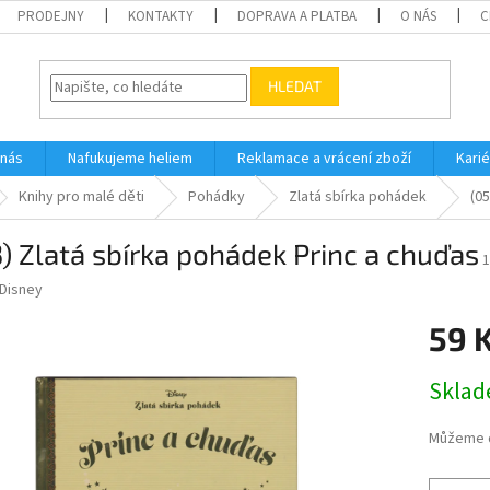
PRODEJNY
KONTAKTY
DOPRAVA A PLATBA
O NÁS
C
HLEDAT
 nás
Nafukujeme heliem
Reklamace a vrácení zboží
Karié
Knihy pro malé děti
Pohádky
Zlatá sbírka pohádek
(0
) Zlatá sbírka pohádek Princ a chuďas
1
Disney
59 
Měrná
Skla
cena:
Můžeme d