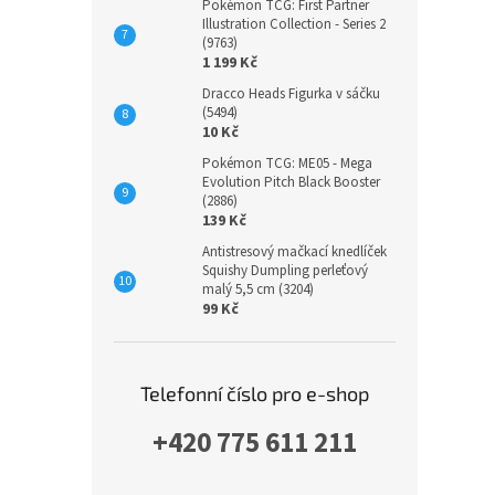
Pokémon TCG: First Partner
Illustration Collection - Series 2
(9763)
1 199 Kč
Dracco Heads Figurka v sáčku
(5494)
10 Kč
Pokémon TCG: ME05 - Mega
Evolution Pitch Black Booster
(2886)
139 Kč
Antistresový mačkací knedlíček
Squishy Dumpling perleťový
malý 5,5 cm (3204)
99 Kč
Telefonní číslo pro e-shop
+420 775 611 211