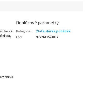
Doplňkové parametry
 ubíhala a
Kategorie
:
Zlatá sbírka pohádek
ní nikdo,
EAN
:
9772611573037
latá sbírka