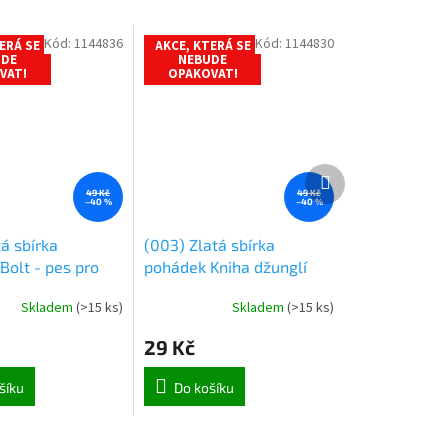
Kód:
1144836
Kód:
1144830
ERÁ SE
AKCE, KTERÁ SE
UDE
NEBUDE
VAT!
OPAKOVAT!
Další
produkt
49 Kč
49 Kč
–40 %
–40 %
tá sbírka
(003) Zlatá sbírka
Bolt - pes pro
pohádek Kniha džunglí
ípad
Skladem
(
>15 ks
)
Skladem
(
>15 ks
)
29 Kč
šíku
Do košíku