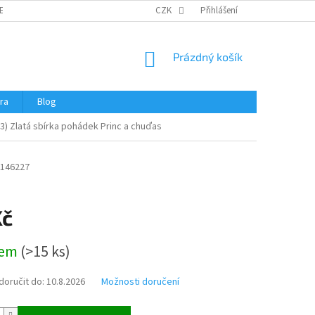
ERTIFIKÁTY A NÁVODY
OBCHODNÍ PODMÍNKY
CZK
Přihlášení
OCHRANA OSOBNÍCH 
NÁKUPNÍ
Prázdný košík
KOŠÍK
ra
Blog
53) Zlatá sbírka pohádek Princ a chuďas
146227
Kč
dem
(
>15 ks
)
oručit do:
10.8.2026
Možnosti doručení