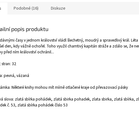
s
Podobné (16)
Diskuze
ailní popis produktu
dávnými časy v jednom království vládl šlechetný, moudrý a spravedlivý král. Léta
el den, kdy vážně ochořel. Toho využil chamtivý kapitán stráže a zdálo se, že ne
y před ním království ochránil...
 stran: 32
a: pevná, vázaná
mka: Některé knihy mohou mít mírně otlačené kraje od převazovací pásky
vá slova: zlatá sbírka pohádek, zlatá sbirka pohadek, zlata sbirka, zlatá sbírka, z
ek č. 53, zlatá sbírka pohádek číslo 53