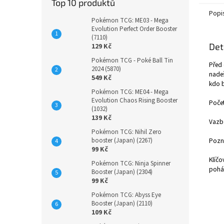
Top 10 produktů
Popi
Pokémon TCG: ME03 - Mega
Evolution Perfect Order Booster
(7110)
Det
129 Kč
Pokémon TCG - Poké Ball Tin
Před 
2024 (5870)
nadeš
549 Kč
kdo b
Pokémon TCG: ME04 - Mega
Evolution Chaos Rising Booster
Počet
(1032)
139 Kč
Vazb
Pokémon TCG: Nihil Zero
booster (Japan) (2267)
Pozná
99 Kč
Klíčo
Pokémon TCG: Ninja Spinner
pohád
Booster (Japan) (2304)
99 Kč
Pokémon TCG: Abyss Eye
Booster (Japan) (2110)
109 Kč