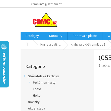
Přejít
cdmc-info@seznam.cz
na
obsah
Prodejny
Kontakty
Doprava a platba
O
Domů
Knihy a další...
Knihy pro děti a mládež
P
(053
o
Přeskočit
s
Značka:
Kategorie
kategorie
t
r
Sběratelské kartičky
a
Pokémon karty
n
Fotbal
n
í
Hokej
p
Novinky
a
Akce, sleva