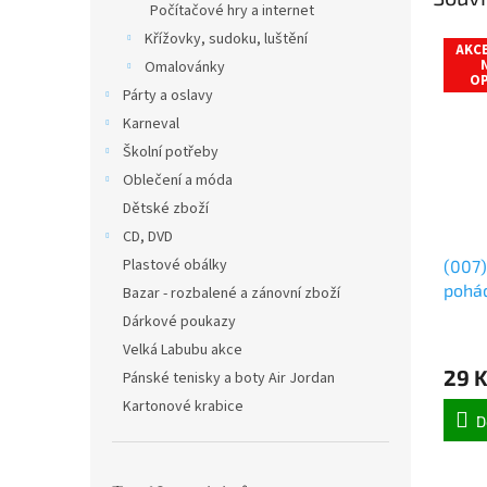
Počítačové hry a internet
Křížovky, sudoku, luštění
AKCE
Omalovánky
OP
Párty a oslavy
Karneval
Školní potřeby
Oblečení a móda
Dětské zboží
CD, DVD
Plastové obálky
(007)
pohád
Bazar - rozbalené a zánovní zboží
Dárkové poukazy
Velká Labubu akce
29 
Pánské tenisky a boty Air Jordan
Kartonové krabice
D