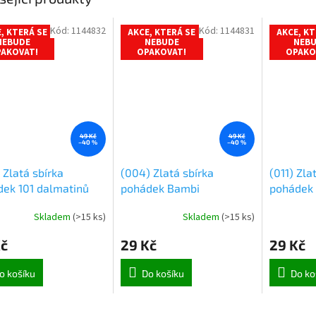
Kód:
1144832
Kód:
1144831
, KTERÁ SE
AKCE, KTERÁ SE
AKCE, KT
NEBUDE
NEBUDE
NEB
AKOVAT!
OPAKOVAT!
OPAKO
49 Kč
49 Kč
–40 %
–40 %
 Zlatá sbírka
(004) Zlatá sbírka
(011) Zla
ek 101 dalmatinů
pohádek Bambi
pohádek 
každý př
Skladem
(
>15 ks
)
Skladem
(
>15 ks
)
Kč
29 Kč
29 Kč
o košíku
Do košíku
Do ko