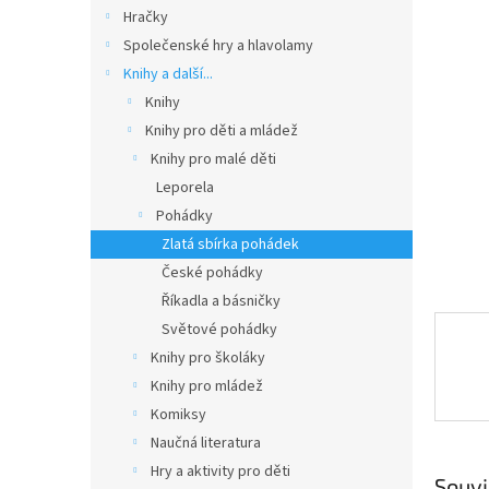
n
Hračky
e
Společenské hry a hlavolamy
l
Knihy a další...
Knihy
Knihy pro děti a mládež
Knihy pro malé děti
Leporela
Pohádky
Zlatá sbírka pohádek
České pohádky
Říkadla a básničky
Světové pohádky
Knihy pro školáky
Knihy pro mládež
Komiksy
Naučná literatura
Hry a aktivity pro děti
Souvi