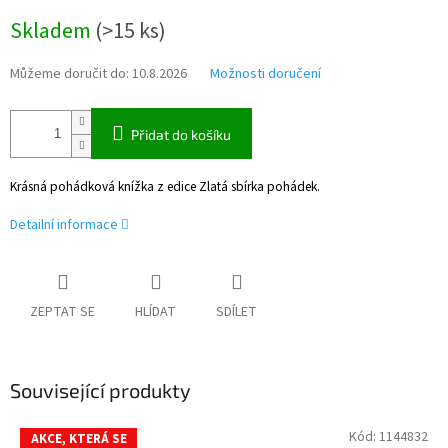
Měrná
Skladem
(
>15 ks
)
cena:
Můžeme doručit do:
10.8.2026
Možnosti doručení
Přidat do košíku
Krásná pohádková knížka z edice Zlatá sbírka pohádek.
Detailní informace
ZEPTAT SE
HLÍDAT
SDÍLET
Související produkty
Kód:
1144832
AKCE, KTERÁ SE