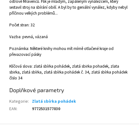
ostrově Mravenců. Flik je mladým, zapáleným vynálezcem, který
sestavil stroj na sbírání obilí. A byl by to geniální vynález, kdyby nebyl
příčinou velkých problémů...
Počet stran: 32
Vazba: pevná, vázaná
Poznámka: Některé knihy mohou mít mírně otlačené kraje od
převazovací pásky
Klíčová slova: zlatá sbírka pohádek, zlatá sbirka pohadek, zlata
sbirka, zlatá sbírka, zlatá sbírka pohádek č. 34, zlatá sbírka pohádek
číslo 34
Doplňkové parametry
Kategorie
:
Zlatá sbírka pohádek
EAN
:
9772531577030
Z
á