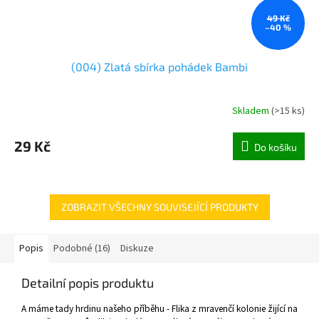
49 Kč
–40 %
(004) Zlatá sbírka pohádek Bambi
Skladem
(
>15 ks
)
29 Kč
Do košíku
ZOBRAZIT VŠECHNY SOUVISEJÍCÍ PRODUKTY
Popis
Podobné (16)
Diskuze
Detailní popis produktu
A máme tady hrdinu našeho příběhu - Flika z mravenčí kolonie žijící na