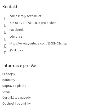
p
a
Kontakt
t
cdmc-info
@
seznam.cz
í
775 611 211 (zák. linka pro e-shop)
Facebook
cdmc_cz
https://www.youtube.com/@CDMCEshop
@cdmccz
Informace pro Vás
Prodejny
Kontakty
Doprava a platba
O nás
Certifikáty a návody
Obchodní podmínky