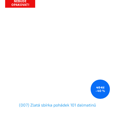
NEBUDE
OPAKOVAT!
49 Kč
–40 %
(007) Zlatá sbírka pohádek 101 dalmatinů