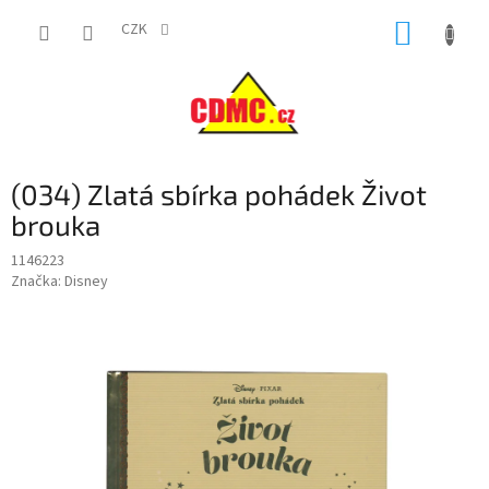
Přejít
NÁKUP
na
CZK
obsah
KOŠÍK
(034) Zlatá sbírka pohádek Život
brouka
1146223
Značka:
Disney