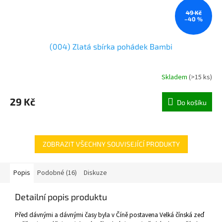
49 Kč
–40 %
(004) Zlatá sbírka pohádek Bambi
Skladem
(
>15 ks
)
29 Kč
Do košíku
ZOBRAZIT VŠECHNY SOUVISEJÍCÍ PRODUKTY
Popis
Podobné (16)
Diskuze
Detailní popis produktu
Před dávnými a dávnými časy byla v Číně postavena Velká čínská zeď