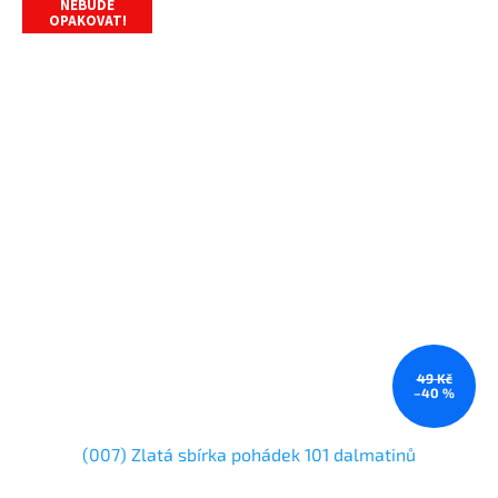
NEBUDE
OPAKOVAT!
49 Kč
–40 %
(007) Zlatá sbírka pohádek 101 dalmatinů