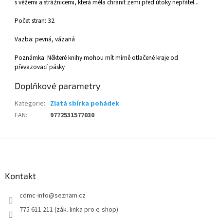
s věžemi a strážnicemi, která měla chránit zemi před útoky nepřátel...
Počet stran: 32
Vazba: pevná, vázaná
Poznámka: Některé knihy mohou mít mírně otlačené kraje od
převazovací pásky
Doplňkové parametry
Kategorie
:
Zlatá sbírka pohádek
EAN
:
9772531577030
Z
á
p
a
Kontakt
t
cdmc-info
@
seznam.cz
í
775 611 211 (zák. linka pro e-shop)