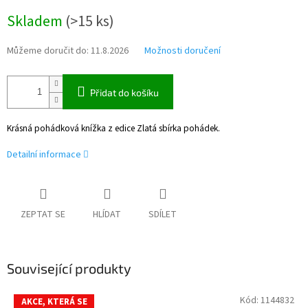
Měrná
Skladem
(
>15 ks
)
cena:
Můžeme doručit do:
11.8.2026
Možnosti doručení
Přidat do košíku
Krásná pohádková knížka z edice Zlatá sbírka pohádek.
Detailní informace
ZEPTAT SE
HLÍDAT
SDÍLET
Související produkty
Kód:
1144832
AKCE, KTERÁ SE