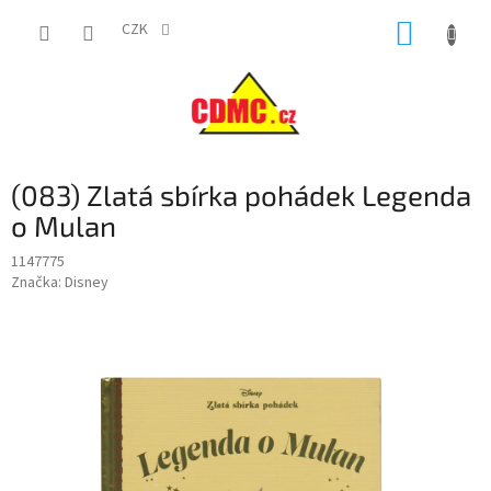
Přejít
NÁKUP
na
CZK
obsah
KOŠÍK
(083) Zlatá sbírka pohádek Legenda
o Mulan
1147775
Značka:
Disney