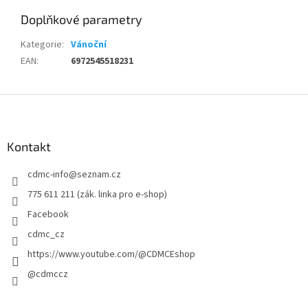
Doplňkové parametry
Kategorie
:
Vánoční
EAN
:
6972545518231
Z
á
p
a
Kontakt
t
cdmc-info
@
seznam.cz
í
775 611 211 (zák. linka pro e-shop)
Facebook
cdmc_cz
https://www.youtube.com/@CDMCEshop
@cdmccz