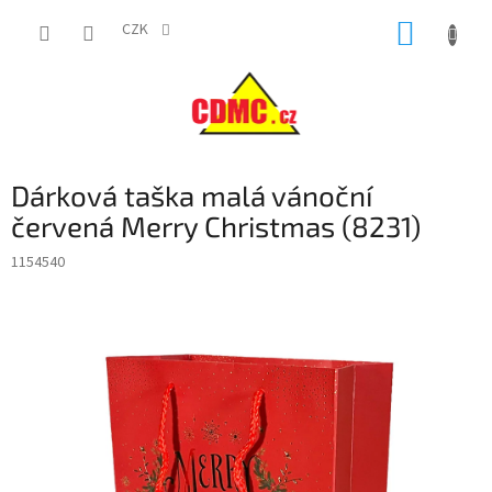
Přejít
NÁKUP
na
CZK
obsah
KOŠÍK
Dárková taška malá vánoční
červená Merry Christmas (8231)
1154540