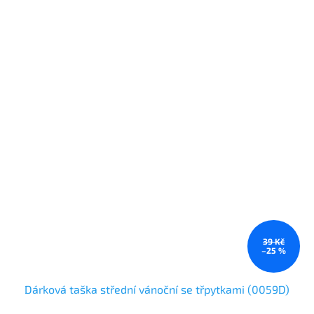
39 Kč
–25 %
Dárková taška střední vánoční se třpytkami (0059D)