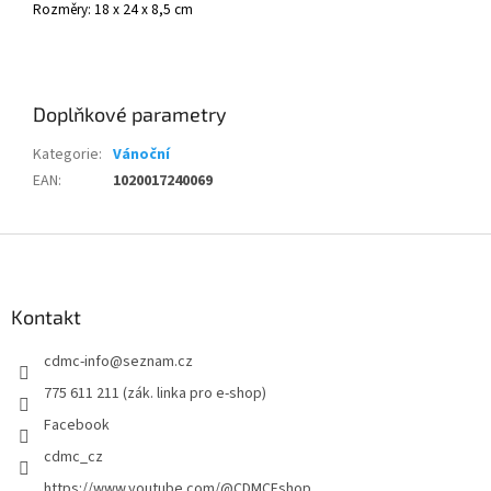
Rozměry: 18
x 24 x 8,5 cm
Doplňkové parametry
Kategorie
:
Vánoční
EAN
:
1020017240069
Z
á
p
a
Kontakt
t
cdmc-info
@
seznam.cz
í
775 611 211 (zák. linka pro e-shop)
Facebook
cdmc_cz
https://www.youtube.com/@CDMCEshop