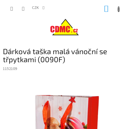
Přejít
NÁKUP
na
CZK
obsah
KOŠÍK
Dárková taška malá vánoční se
třpytkami (0090F)
1152109