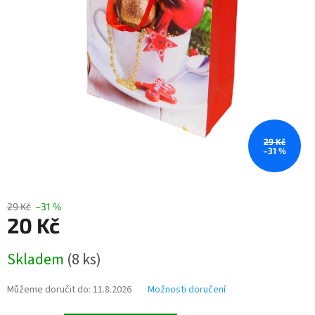
29 Kč
–31 %
29 Kč
–31 %
20 Kč
Měrná
Skladem
(
8 ks
)
cena:
Můžeme doručit do:
11.8.2026
Možnosti doručení