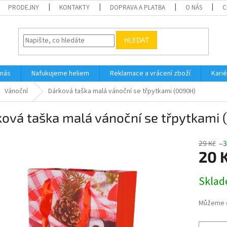
PRODEJNY
KONTAKTY
DOPRAVA A PLATBA
O NÁS
C
HLEDAT
 nás
Nafukujeme heliem
Reklamace a vrácení zboží
Karié
Vánoční
Dárková taška malá vánoční se třpytkami (0090H)
ová taška malá vánoční se třpytkami
29 Kč
–3
20 
Měrná
Skla
cena:
Můžeme d