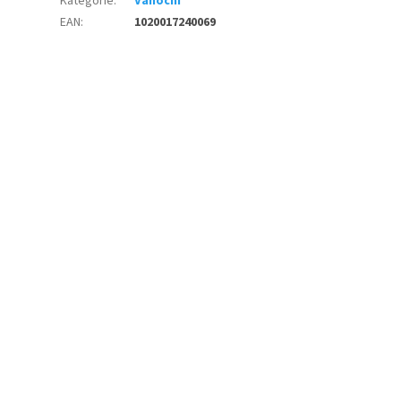
Kategorie
:
Vánoční
EAN
:
1020017240069