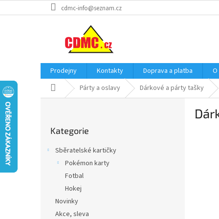
Přejít
cdmc-info@seznam.cz
na
obsah
Prodejny
Kontakty
Doprava a platba
O
Domů
Párty a oslavy
Dárkové a párty tašky
P
Dárk
o
Přeskočit
s
Kategorie
kategorie
t
r
Sběratelské kartičky
a
Pokémon karty
n
Fotbal
n
í
Hokej
p
Novinky
a
Akce, sleva