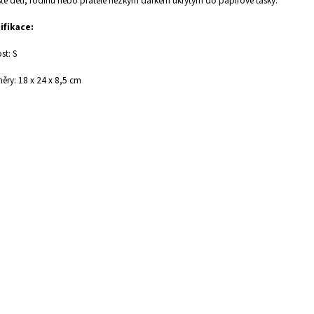
te děti, rodinu nebo přátele hezkým dárkem ukrytým do papírové tašky.
ifikace:
st: S
ěry: 18
x 24 x 8,5 cm