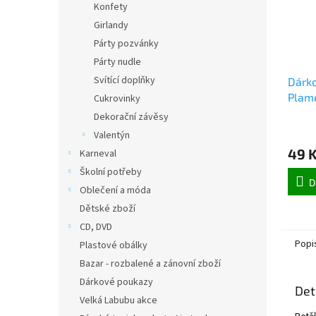
Konfety
Girlandy
Párty pozvánky
Párty nudle
Svítící doplňky
Dárko
Plam
Cukrovinky
Dekorační závěsy
Valentýn
49 
Karneval
Školní potřeby
D
Oblečení a móda
Dětské zboží
CD, DVD
Popi
Plastové obálky
Bazar - rozbalené a zánovní zboží
Dárkové poukazy
Det
Velká Labubu akce