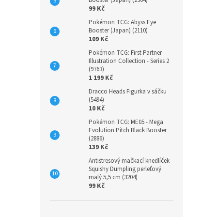
Booster (Japan) (2304)
99 Kč
Pokémon TCG: Abyss Eye
Booster (Japan) (2110)
109 Kč
Pokémon TCG: First Partner
Illustration Collection - Series 2
(9763)
1 199 Kč
Dracco Heads Figurka v sáčku
(5494)
10 Kč
Pokémon TCG: ME05 - Mega
Evolution Pitch Black Booster
(2886)
139 Kč
Antistresový mačkací knedlíček
Squishy Dumpling perleťový
malý 5,5 cm (3204)
99 Kč