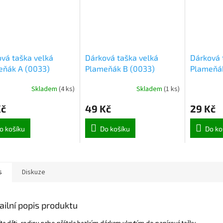
vá taška velká
Dárková taška velká
Dárková 
eňák A (0033)
Plameňák B (0033)
Plameňák
Skladem
(
4 ks
)
Skladem
(
1 ks
)
Kč
49 Kč
29 Kč
o košíku
Do košíku
Do ko
s
Diskuze
ailní popis produktu