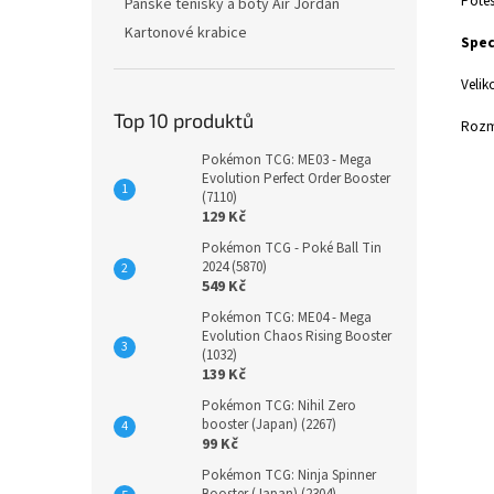
Potěš
Pánské tenisky a boty Air Jordan
Kartonové krabice
Spec
Veliko
Top 10 produktů
Rozm
Pokémon TCG: ME03 - Mega
Evolution Perfect Order Booster
(7110)
129 Kč
Pokémon TCG - Poké Ball Tin
2024 (5870)
549 Kč
Pokémon TCG: ME04 - Mega
Evolution Chaos Rising Booster
(1032)
139 Kč
Pokémon TCG: Nihil Zero
booster (Japan) (2267)
99 Kč
Pokémon TCG: Ninja Spinner