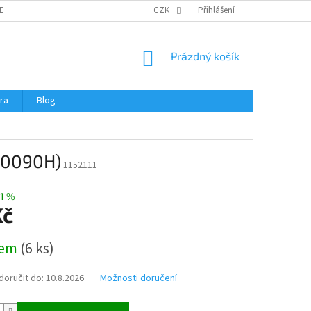
ERTIFIKÁTY A NÁVODY
OBCHODNÍ PODMÍNKY
CZK
Přihlášení
OCHRANA OSOBNÍCH 
NÁKUPNÍ
Prázdný košík
KOŠÍK
ra
Blog
 (0090H)
1152111
1 %
Kč
dem
(
6 ks
)
oručit do:
10.8.2026
Možnosti doručení