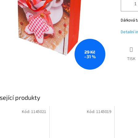
Dárková t
Detailní 
29 Kč
–31 %
TISK
sející produkty
Kód:
1145021
Kód:
1145019