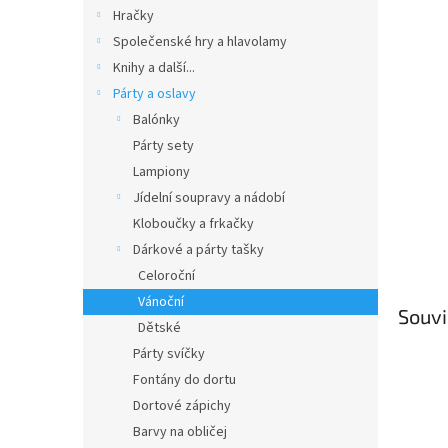
n
Hračky
e
Společenské hry a hlavolamy
l
Knihy a další...
Párty a oslavy
Balónky
Párty sety
Lampiony
Jídelní soupravy a nádobí
Kloboučky a frkačky
Dárkové a párty tašky
Celoroční
Vánoční
Souvi
Dětské
Párty svíčky
Fontány do dortu
Dortové zápichy
Barvy na obličej