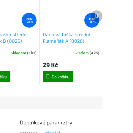
Další
produkt
39 Kč
39 Kč
–25 %
–25 %
taška střední
Dárková taška střední
 B (0026)
Plameňák A (0026)
Skladem
(
3 ks
)
Skladem
(
4 ks
)
29 Kč
šíku
Do košíku
Doplňkové parametry