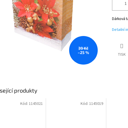
Dárková t
Detailní 
39 Kč
–25 %
TISK
sející produkty
Kód:
1145021
Kód:
1145019