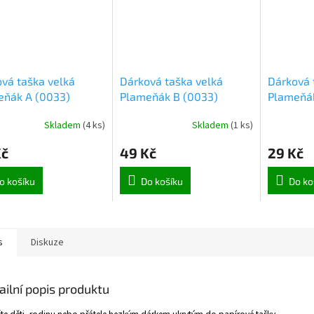
vá taška velká
Dárková taška velká
Dárková 
eňák A (0033)
Plameňák B (0033)
Plameňák
Skladem
(
4 ks
)
Skladem
(
1 ks
)
Kč
49 Kč
29 Kč
o košíku
Do košíku
Do ko
s
Diskuze
ailní popis produktu