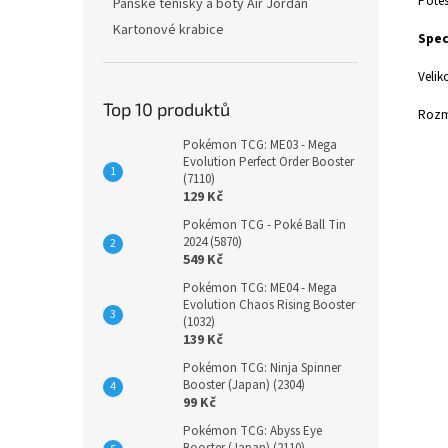
Potěš
Pánské tenisky a boty Air Jordan
Kartonové krabice
Spec
Velik
Top 10 produktů
Rozm
Pokémon TCG: ME03 - Mega
Evolution Perfect Order Booster
(7110)
129 Kč
Pokémon TCG - Poké Ball Tin
2024 (5870)
549 Kč
Pokémon TCG: ME04 - Mega
Evolution Chaos Rising Booster
(1032)
139 Kč
Pokémon TCG: Ninja Spinner
Booster (Japan) (2304)
99 Kč
Pokémon TCG: Abyss Eye