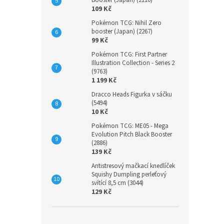
Booster (Japan) (2110)
109 Kč
Pokémon TCG: Nihil Zero
booster (Japan) (2267)
99 Kč
Pokémon TCG: First Partner
Illustration Collection - Series 2
(9763)
1 199 Kč
Dracco Heads Figurka v sáčku
(5494)
10 Kč
Pokémon TCG: ME05 - Mega
Evolution Pitch Black Booster
(2886)
139 Kč
Antistresový mačkací knedlíček
Squishy Dumpling perleťový
svítící 8,5 cm (3044)
129 Kč