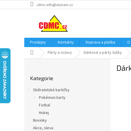
Přejít
cdmc-info@seznam.cz
na
obsah
Prodejny
Kontakty
Doprava a platba
O
Domů
Párty a oslavy
Dárkové a párty tašky
P
Dárk
o
Přeskočit
s
Kategorie
kategorie
t
r
Sběratelské kartičky
a
Pokémon karty
n
Fotbal
n
í
Hokej
p
Novinky
a
Akce, sleva