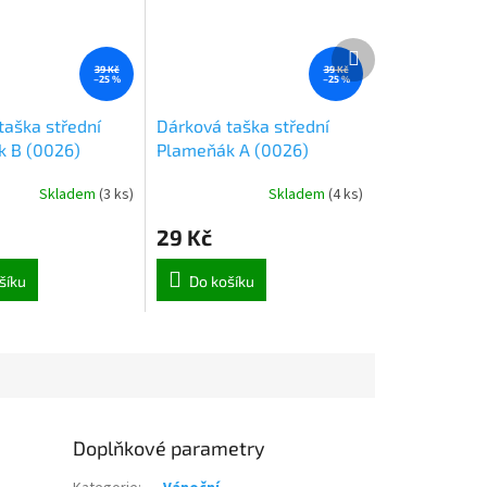
Další
produkt
39 Kč
39 Kč
–25 %
–25 %
taška střední
Dárková taška střední
 B (0026)
Plameňák A (0026)
Skladem
(
3 ks
)
Skladem
(
4 ks
)
29 Kč
šíku
Do košíku
Doplňkové parametry