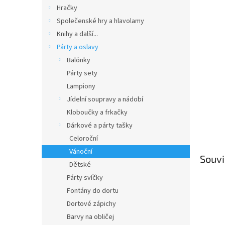
n
Hračky
e
Společenské hry a hlavolamy
l
Knihy a další...
Párty a oslavy
Balónky
Párty sety
Lampiony
Jídelní soupravy a nádobí
Kloboučky a frkačky
Dárkové a párty tašky
Celoroční
Vánoční
Souvi
Dětské
Párty svíčky
Fontány do dortu
Dortové zápichy
Barvy na obličej