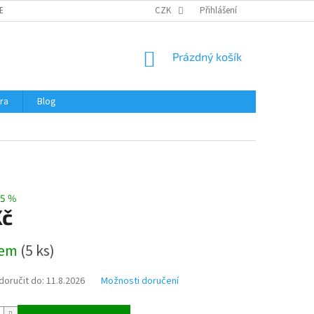
ERTIFIKÁTY A NÁVODY
OBCHODNÍ PODMÍNKY
CZK
Přihlášení
OCHRANA OSOBNÍCH 
NÁKUPNÍ
Prázdný košík
KOŠÍK
ra
Blog
3
5 %
Kč
dem
(
5 ks
)
oručit do:
11.8.2026
Možnosti doručení