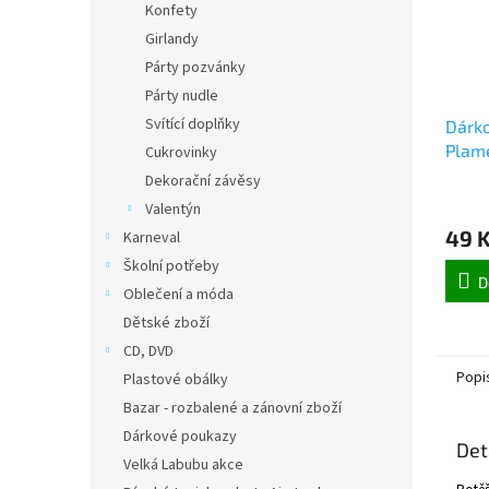
Konfety
Girlandy
Párty pozvánky
Párty nudle
Svítící doplňky
Dárko
Plam
Cukrovinky
Dekorační závěsy
Valentýn
49 
Karneval
Školní potřeby
D
Oblečení a móda
Dětské zboží
CD, DVD
Popi
Plastové obálky
Bazar - rozbalené a zánovní zboží
Dárkové poukazy
Det
Velká Labubu akce