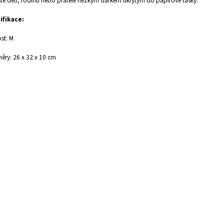
te děti, rodinu nebo přátele hezkým dárkem ukrytým do papírové tašky.
ifikace:
ost: M
ěry:
26 x 32 x 10 cm