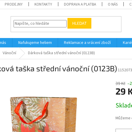
PRODEJNY
KONTAKTY
DOPRAVA A PLATBA
O NÁS
C
HLEDAT
 nás
Nafukujeme heliem
Reklamace a vrácení zboží
Karié
Vánoční
Dárková taška střední vánoční (0123B)
ová taška střední vánoční (0123B)
115207
39 Kč
–2
29 
Měrná
Skla
cena:
Můžeme d