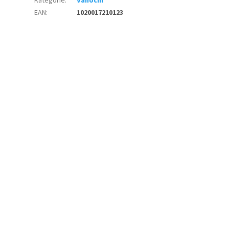
Kategorie
:
Vánoční
EAN
:
1020017210123