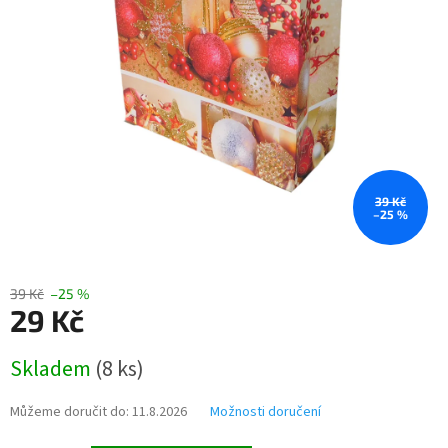
39 Kč
–25 %
39 Kč
–25 %
29 Kč
Měrná
Skladem
(
8 ks
)
cena:
Můžeme doručit do:
11.8.2026
Možnosti doručení