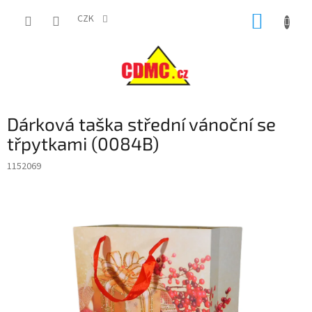
Přejít
NÁKUP
na
CZK
obsah
KOŠÍK
Dárková taška střední vánoční se
třpytkami (0084B)
1152069