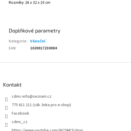
Rozměry:
26 x 32 x 10 cm
Doplňkové parametry
Kategorie
:
Vánoční
EAN
:
1020017230084
Z
á
p
a
Kontakt
t
cdmc-info
@
seznam.cz
í
775 611 211 (zák. linka pro e-shop)
Facebook
cdmc_cz
https://www.youtube.com/@CDMCEshop