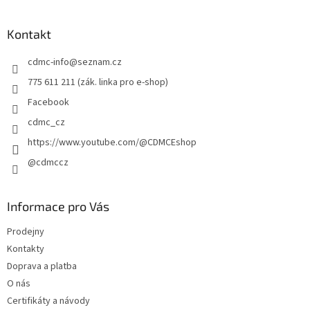
á
p
a
Kontakt
t
cdmc-info
@
seznam.cz
í
775 611 211 (zák. linka pro e-shop)
Facebook
cdmc_cz
https://www.youtube.com/@CDMCEshop
@cdmccz
Informace pro Vás
Prodejny
Kontakty
Doprava a platba
O nás
Certifikáty a návody