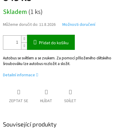
Měrná
Skladem
(
1 ks
)
cena:
Můžeme doručit do:
11.8.2026
Možnosti doručení
Přidat do košíku
Autobus se světlem a se zvukem. Za pomocí přiloženého dětského
šroubováku lze autobus rozložit a složit.
Detailní informace
ZEPTAT SE
HLÍDAT
SDÍLET
Související produkty