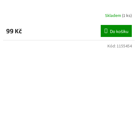
Skladem
(
1 ks
)
99 Kč
Do košíku
Kód:
1155454