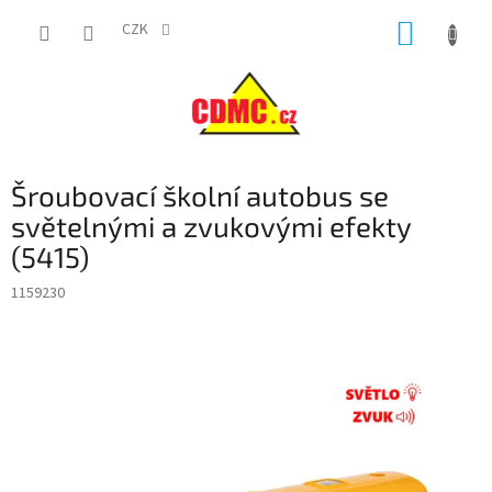
Přejít
NÁKUP
na
CZK
obsah
KOŠÍK
Šroubovací školní autobus se
světelnými a zvukovými efekty
(5415)
1159230