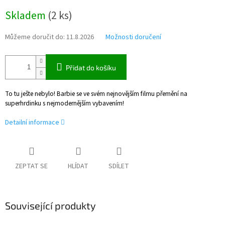
Měrná
Skladem
(
2 ks
)
cena:
Můžeme doručit do:
11.8.2026
Možnosti doručení
Přidat do košíku
To tu ješte nebylo! Barbie se ve svém nejnovějším filmu přemění na
superhrdinku s nejmodernějším vybavením!
Detailní informace
ZEPTAT SE
HLÍDAT
SDÍLET
Související produkty