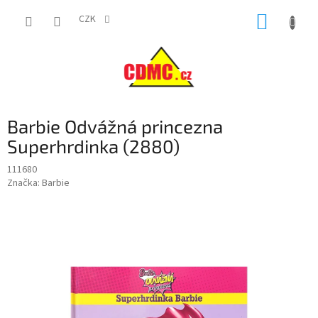
Přejít
NÁKUP
na
CZK
obsah
KOŠÍK
Barbie Odvážná princezna
Superhrdinka (2880)
111680
Značka:
Barbie