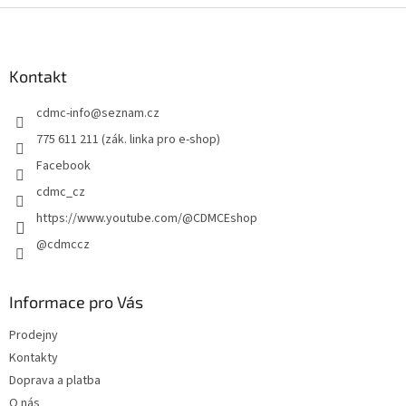
Z
á
p
a
Kontakt
t
cdmc-info
@
seznam.cz
í
775 611 211 (zák. linka pro e-shop)
Facebook
cdmc_cz
https://www.youtube.com/@CDMCEshop
@cdmccz
Informace pro Vás
Prodejny
Kontakty
Doprava a platba
O nás