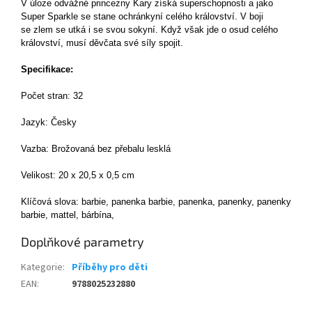
V úloze odvážné princezny Kary získá superschopnosti a jako
Super Sparkle se stane ochránkyní celého království. V boji
se zlem se utká i se svou sokyní. Když však jde o osud celého
království, musí děvčata své síly spojit.
Specifikace:
Počet stran: 32
Jazyk: Česky
Vazba: Brožovaná bez přebalu lesklá
Velikost: 20 x 20,5 x 0,5 cm
Klíčová slova: barbie, panenka barbie, panenka, panenky, panenky
barbie, mattel, bárbína,
Doplňkové parametry
Kategorie
:
Příběhy pro děti
EAN
:
9788025232880