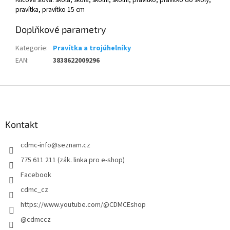
pravítka, pravítko 15 cm
Doplňkové parametry
Kategorie
:
Pravítka a trojúhelníky
EAN
:
3838622009296
Z
á
p
a
Kontakt
t
cdmc-info
@
seznam.cz
í
775 611 211 (zák. linka pro e-shop)
Facebook
cdmc_cz
https://www.youtube.com/@CDMCEshop
@cdmccz