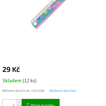
29 Kč
Měrná
Skladem
(
12 ks
)
cena:
Můžeme doručit do:
10.8.2026
Možnosti doručení
Přidat do košíku