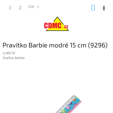
Přejít
NÁKUP
na
CZK
obsah
KOŠÍK
Pravítko Barbie modré 15 cm (9296)
1146178
Značka:
Barbie