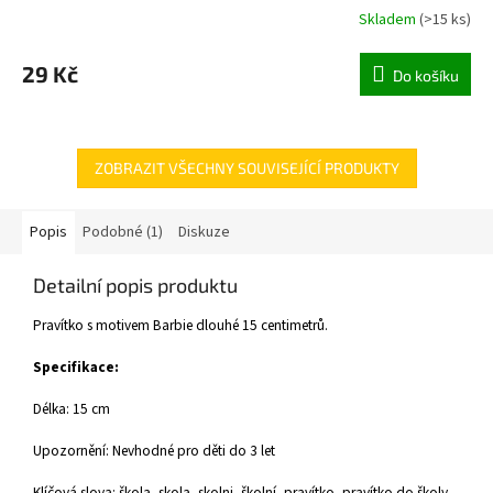
Skladem
(
>15 ks
)
29 Kč
Do košíku
ZOBRAZIT VŠECHNY SOUVISEJÍCÍ PRODUKTY
Popis
Podobné (1)
Diskuze
Detailní popis produktu
Pravítko s motivem Barbie dlouhé 15 centimetrů.
Specifikace:
Délka: 15 cm
Upozornění: Nevhodné pro děti do 3 let
Klíčová slova: škola, skola, skolni, školní, pravítko, pravítko do školy,