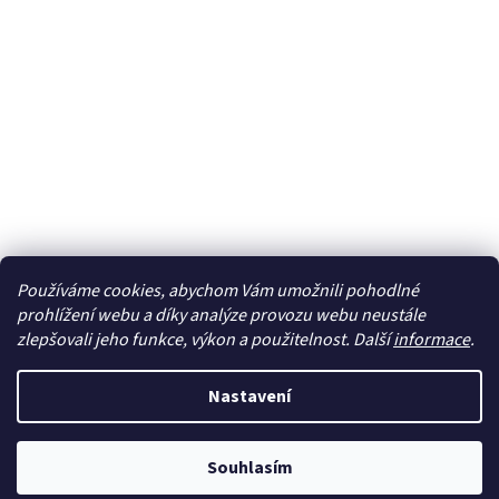
Používáme cookies, abychom Vám umožnili pohodlné
Sledovat na Instagramu
prohlížení webu a díky analýze provozu webu neustále
zlepšovali jeho funkce, výkon a použitelnost. Další
informace
.
Vytvořil Shoptet
Nastavení
Copyright 2026
cdmc.cz
. Všechna práva vyhrazena.
Upravit
Souhlasím
nastavení cookies