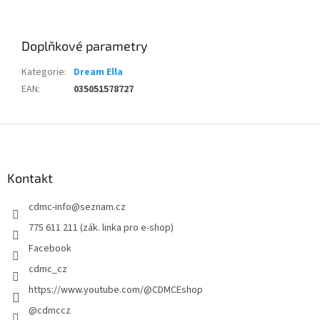
Doplňkové parametry
Kategorie
:
Dream Ella
EAN
:
035051578727
Z
á
p
a
Kontakt
t
cdmc-info
@
seznam.cz
í
775 611 211 (zák. linka pro e-shop)
Facebook
cdmc_cz
https://www.youtube.com/@CDMCEshop
@cdmccz