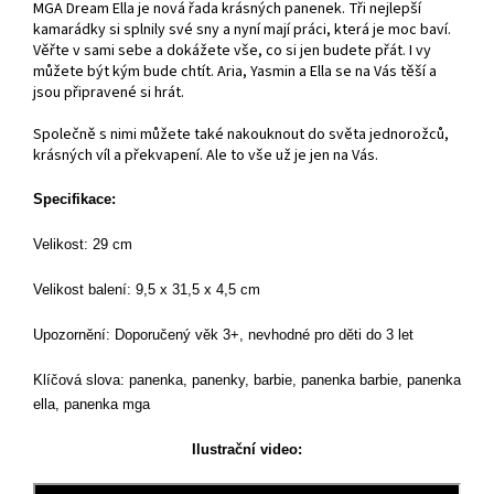
MGA Dream Ella je nová řada krásných panenek.
Tři nejlepší
kamarádky si splnily své sny a nyní mají práci, která je moc baví.
Věřte v sami sebe a dokážete vše, co si jen budete přát. I vy
můžete být kým bude chtít. Aria, Yasmin a Ella se na Vás těší a
jsou připravené si hrát.
Společně s nimi můžete také nakouknout do světa jednorožců,
krásných víl a překvapení. Ale to vše už je jen na Vás.
Specifikace:
Velikost: 29 cm
Velikost balení: 9,5 x 31,5 x 4,5 cm
Upozornění: Doporučený věk 3+, nevhodné pro děti do 3 let
Klíčová slova: panenka, panenky, barbie, panenka barbie, panenka
ella, panenka mga
Ilustrační video: