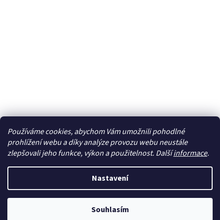
Používáme cookies, abychom Vám umožnili pohodlné
Sledovat na Instagramu
prohlížení webu a díky analýze provozu webu neustále
zlepšovali jeho funkce, výkon a použitelnost. Další
informace
.
Vytvořil Shoptet
Nastavení
Copyright 2026
cdmc.cz
. Všechna práva vyhrazena.
Upravit
Souhlasím
nastavení cookies