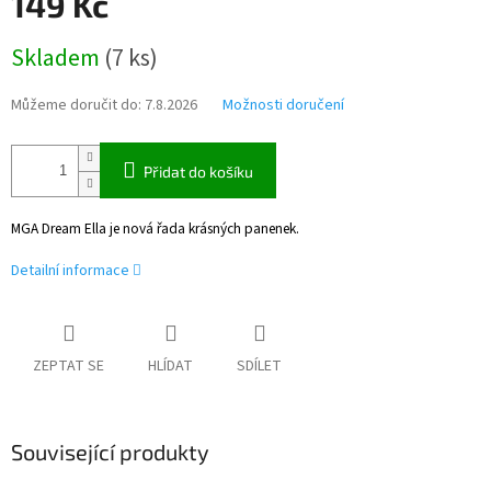
149 Kč
Měrná
Skladem
(
7 ks
)
cena:
Můžeme doručit do:
7.8.2026
Možnosti doručení
Přidat do košíku
MGA Dream Ella je nová řada krásných panenek.
Detailní informace
ZEPTAT SE
HLÍDAT
SDÍLET
Související produkty