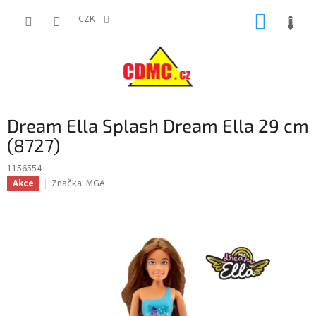
Přejít
NÁKUP
na
CZK
obsah
KOŠÍK
Dream Ella Splash Dream Ella 29 cm
(8727)
1156554
Značka:
MGA
Akce