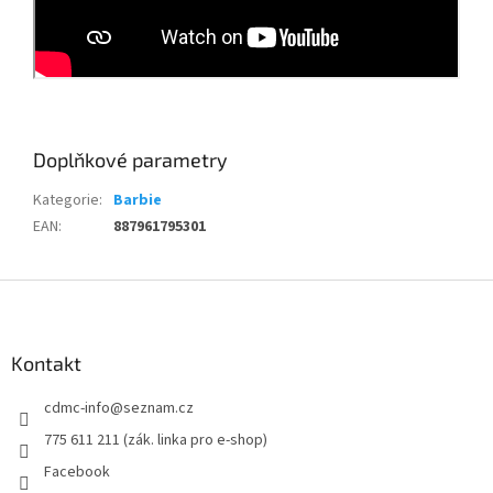
Doplňkové parametry
Kategorie
:
Barbie
EAN
:
887961795301
Z
á
p
a
Kontakt
t
cdmc-info
@
seznam.cz
í
775 611 211 (zák. linka pro e-shop)
Facebook