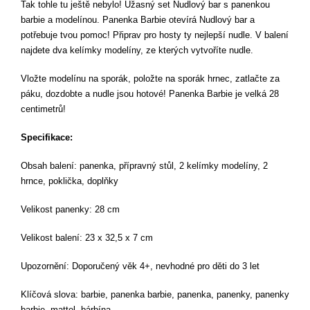
Tak tohle tu ještě nebylo! Úžasný set Nudlový bar s panenkou
barbie a modelínou. Panenka Barbie otevírá Nudlový bar a
potřebuje tvou pomoc! Připrav pro hosty ty nejlepší nudle. V balení
najdete dva kelímky modelíny, ze kterých vytvoříte nudle.
Vložte modelínu na sporák, položte na sporák hrnec, zatlačte za
páku, dozdobte a nudle jsou hotové! Panenka Barbie je velká 28
centimetrů!
Specifikace:
Obsah balení: panenka, přípravný stůl, 2 kelímky modelíny, 2
hrnce, poklička, doplňky
Velikost panenky: 28 cm
Velikost balení: 23 x 32,5 x 7 cm
Upozornění: Doporučený věk 4+, nevhodné pro děti do 3 let
Klíčová slova: barbie, panenka barbie, panenka, panenky, panenky
barbie, mattel, bárbína,