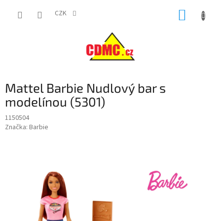
Přejít
NÁKUP
na
CZK
obsah
KOŠÍK
Mattel Barbie Nudlový bar s
modelínou (5301)
1150504
Značka:
Barbie