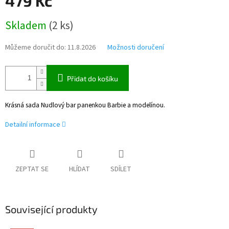
479 Kč
Měrná
Skladem
(
2 ks
)
cena:
Můžeme doručit do:
11.8.2026
Možnosti doručení
Přidat do košíku
Krásná sada Nudlový bar panenkou Barbie a modelínou.
Detailní informace
ZEPTAT SE
HLÍDAT
SDÍLET
Související produkty