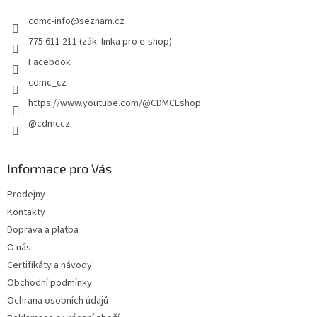
t
cdmc-info
@
seznam.cz
í
775 611 211 (zák. linka pro e-shop)
Facebook
cdmc_cz
https://www.youtube.com/@CDMCEshop
@cdmccz
Informace pro Vás
Prodejny
Kontakty
Doprava a platba
O nás
Certifikáty a návody
Obchodní podmínky
Ochrana osobních údajů