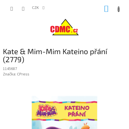
Přejít
NÁKUP
na
CZK
obsah
KOŠÍK
Kate & Mim-Mim Kateino přání
(2779)
1145687
Značka:
CPress