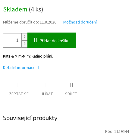
Měrná
Skladem
(
4 ks
)
cena:
Můžeme doručit do:
11.8.2026
Možnosti doručení
Přidat do košíku
Kate & Mim-Mim: Katino přání.
Detailní informace
ZEPTAT SE
HLÍDAT
SDÍLET
Související produkty
Kód:
1159544