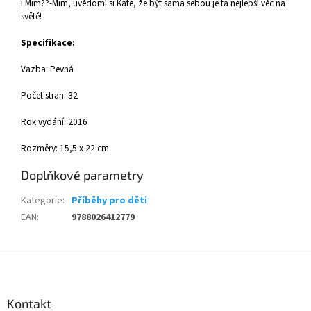
i Mim??-Mim, uvědomí si Kate, že být sama sebou je ta nejlepší věc na
světě!
Specifikace:
Vazba: Pevná
Počet stran: 32
Rok vydání: 2016
Rozměry: 15,5 x 22 cm
Doplňkové parametry
Kategorie
:
Příběhy pro děti
EAN
:
9788026412779
Z
á
p
a
Kontakt