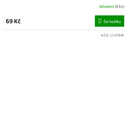
Skladem
(
6 ks
)
69 Kč
Do košíku
Kód:
1147845