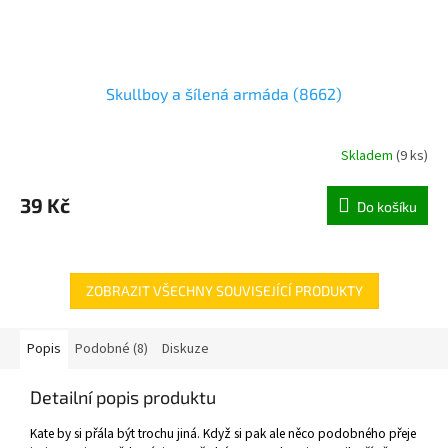
Skullboy a šílená armáda (8662)
Skladem
(
9 ks
)
39 Kč
Do košíku
ZOBRAZIT VŠECHNY SOUVISEJÍCÍ PRODUKTY
Popis
Podobné (8)
Diskuze
Detailní popis produktu
Kate by si přála být trochu jiná. Když si pak ale něco podobného přeje