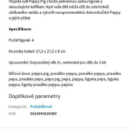
Objevte svět Peppy Pig s touto jedinečnou sadou figurek a
okouzlujícím kufříkem. Nyní vaše dítě může vžít do role hrdinů
oblíbeného seriálu a vytvořit nezapomenutelná dobrodružství Peppy
a jejích přátel.
Specifikace:
Počet figurek: 4
Rozměry balení: 27,5 x 27,5 x 8 cm
Upozornění: Doporučený věk 3+, nevhodné pro děti do 3 let
Klíčová slova: peppa pig, prasátko peppa, prasatko peppa, prasatko
pepa, prasátko pepa, pepa pig, pepa, peppa, figurka pepa, figurka
peppa, figurky prasátko peppa, pepina
Doplňkové parametry
Kategorie
:
Pohádkové
EAN
:
5010994109493
Z