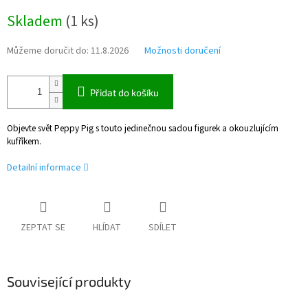
Měrná
Skladem
(
1 ks
)
cena:
Můžeme doručit do:
11.8.2026
Možnosti doručení
Přidat do košíku
Objevte svět Peppy Pig s touto jedinečnou sadou figurek a okouzlujícím
kufříkem.
Detailní informace
ZEPTAT SE
HLÍDAT
SDÍLET
Související produkty