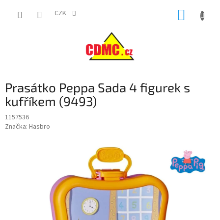
Přejít
NÁKUP
na
CZK
obsah
KOŠÍK
Prasátko Peppa Sada 4 figurek s
kufříkem (9493)
1157536
Značka:
Hasbro