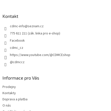
á
p
a
Kontakt
t
cdmc-info
@
seznam.cz
í
775 611 211 (zák. linka pro e-shop)
Facebook
cdmc_cz
https://www.youtube.com/@CDMCEshop
@cdmccz
Informace pro Vás
Prodejny
Kontakty
Doprava a platba
O nás