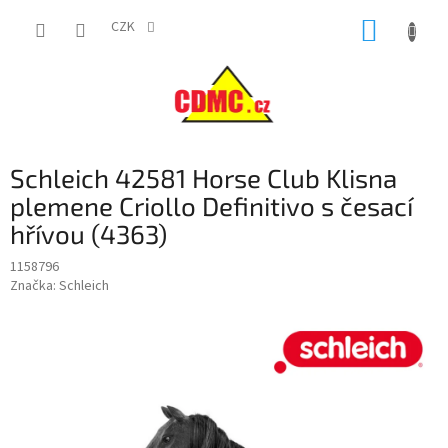
Přejít
NÁKUP
na
CZK
obsah
KOŠÍK
Schleich 42581 Horse Club Klisna
plemene Criollo Definitivo s česací
hřívou (4363)
1158796
Značka:
Schleich