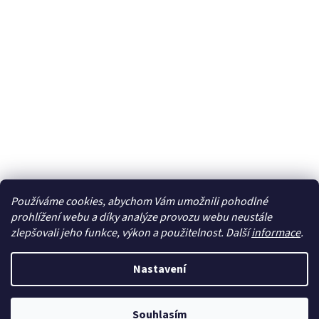
Používáme cookies, abychom Vám umožnili pohodlné
Sledovat na Instagramu
prohlížení webu a díky analýze provozu webu neustále
zlepšovali jeho funkce, výkon a použitelnost. Další
informace
.
Vytvořil Shoptet
Nastavení
Copyright 2026
cdmc.cz
. Všechna práva vyhrazena.
Upravit
Souhlasím
nastavení cookies