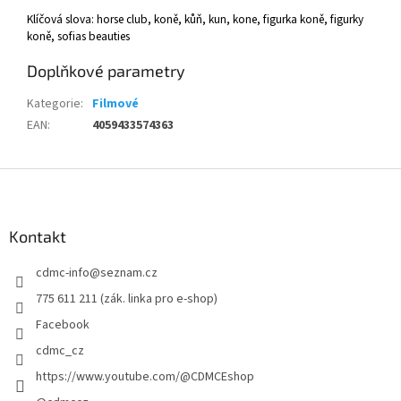
Klíčová slova: horse club, koně, kůň, kun, kone, figurka koně, figurky
koně, sofias beauties
Doplňkové parametry
Kategorie
:
Filmové
EAN
:
4059433574363
Z
á
p
a
Kontakt
t
cdmc-info
@
seznam.cz
í
775 611 211 (zák. linka pro e-shop)
Facebook
cdmc_cz
https://www.youtube.com/@CDMCEshop