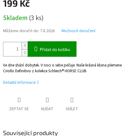
199 Kč
Měrná
Skladem
(
3 ks
)
cena:
Můžeme doručit do:
7.8.2026
Možnosti doručení
Přidat do košíku
Ve dne shání dobytek. V noci o sebe pečuje. Naše krásná klisna plemene
Criollo Definitivo z kolekce Schleich® HORSE CLUB
Detailní informace
ZEPTAT SE
HLÍDAT
SDÍLET
Související produkty