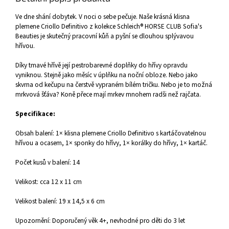
Ve dne shání dobytek. V noci o sebe pečuje. Naše krásná klisna
plemene Criollo Definitivo z kolekce Schleich® HORSE CLUB Sofia's
Beauties je skutečný pracovní kůň a pyšní se dlouhou splývavou
hřívou.
Díky tmavé hřívě její pestrobarevné doplňky do hřívy opravdu
vyniknou. Stejně jako měsíc v úplňku na noční obloze. Nebo jako
skvrna od kečupu na čerstvě vypraném bílém tričku. Nebo je to možná
mrkvová šťáva? Koně přece mají mrkev mnohem radši než rajčata.
Specifikace:
Obsah balení:
1× klisna plemene Criollo Definitivo s kartáčovatelnou
hřívou a ocasem, 1× sponky do hřívy, 1× korálky do hřívy, 1× kartáč.
Počet kusů v balení: 14
Velikost: cca 12 x 11 cm
Velikost balení: 19 x 14,5 x 6 cm
Upozornění: Doporučený věk 4+, nevhodné pro děti do 3 let