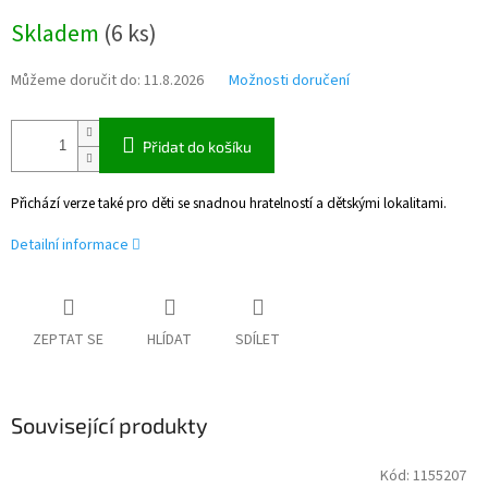
Měrná
Skladem
(
6 ks
)
cena:
Můžeme doručit do:
11.8.2026
Možnosti doručení
Přidat do košíku
Přichází verze také pro děti se snadnou hratelností a dětskými lokalitami.
Detailní informace
ZEPTAT SE
HLÍDAT
SDÍLET
Související produkty
Kód:
1155207