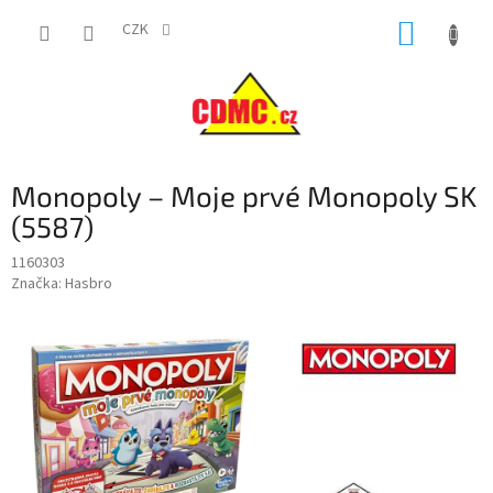
Přejít
NÁKUP
na
CZK
obsah
KOŠÍK
Monopoly – Moje prvé Monopoly SK
(5587)
1160303
Značka:
Hasbro