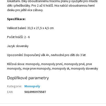
lokalitami. Díky oboustrannému hracímu plánu ji využijete pro mladší
děti i předškoláky. Pro 2 až 6 hráčů. Hra nabízí oboustrannou herní
desku pro ještě více zábavy.
Specifikace:
Velikost balení: 33,5 x 27,5 x 4,5 cm
Počet hráčů: 2 - 6
Jazyk: slovensky
Upozornění: Doporučený věk 4+, nevhodné pro děti do 3 let
Klíčová slova: monopoly, monopoly první, monopoly prvé, prve
monopoly, moje prve monopoly, monopoly sk, monopoly slovensky
Doplňkové parametry
Kategorie
:
Monopoly
EAN
:
5010993975587
Z