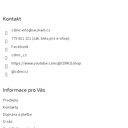
á
p
a
Kontakt
t
cdmc-info
@
seznam.cz
í
775 611 211 (zák. linka pro e-shop)
Facebook
cdmc_cz
https://www.youtube.com/@CDMCEshop
@cdmccz
Informace pro Vás
Prodejny
Kontakty
Doprava a platba
O nás