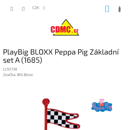
Přejít
NÁKUP
na
CZK
obsah
KOŠÍK
PlayBig BLOXX Peppa Pig Základní
set A (1685)
1155738
Značka:
BIG Bloxx