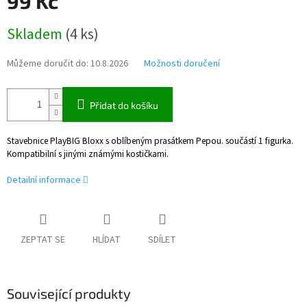
99 Kč
Měrná
Skladem
(
4 ks
)
cena:
Můžeme doručit do:
10.8.2026
Možnosti doručení
Přidat do košíku
Stavebnice PlayBIG Bloxx s oblíbeným prasátkem Pepou. součástí 1 figurka.
Kompatibilní s jinými známými kostičkami.
Detailní informace
ZEPTAT SE
HLÍDAT
SDÍLET
Související produkty