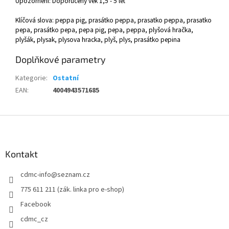
Upozornění: Doporučený věk 1,5 - 5 let
Klíčová slova: peppa pig, prasátko peppa, prasatko peppa, prasatko
pepa, prasátko pepa, pepa pig, pepa, peppa, plyšová hračka,
plyšák, plysak, plysova hracka, plyš, plys, prasátko pepina
Doplňkové parametry
Kategorie
:
Ostatní
EAN
:
4004943571685
Z
á
p
a
Kontakt
t
cdmc-info
@
seznam.cz
í
775 611 211 (zák. linka pro e-shop)
Facebook
cdmc_cz