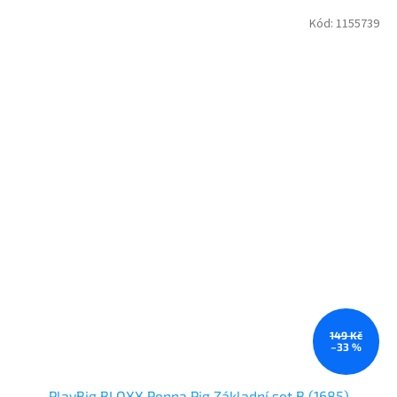
Kód:
1155739
149 Kč
–33 %
PlayBig BLOXX Peppa Pig Základní set B (1685)