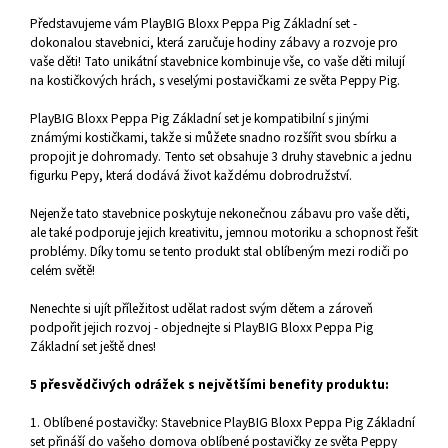
Představujeme vám PlayBIG Bloxx Peppa Pig Základní set -
dokonalou stavebnici, která zaručuje hodiny zábavy a rozvoje pro
vaše děti! Tato unikátní stavebnice kombinuje vše, co vaše děti milují
na kostičkových hrách, s veselými postavičkami ze světa Peppy Pig.
PlayBIG Bloxx Peppa Pig Základní set je kompatibilní s jinými
známými kostičkami, takže si můžete snadno rozšířit svou sbírku a
propojit je dohromady. Tento set obsahuje 3 druhy stavebnic a jednu
figurku Pepy, která dodává život každému dobrodružství.
Nejenže tato stavebnice poskytuje nekonečnou zábavu pro vaše děti,
ale také podporuje jejich kreativitu, jemnou motoriku a schopnost řešit
problémy. Díky tomu se tento produkt stal oblíbeným mezi rodiči po
celém světě!
Nenechte si ujít příležitost udělat radost svým dětem a zároveň
podpořit jejich rozvoj - objednejte si PlayBIG Bloxx Peppa Pig
Základní set ještě dnes!
5 přesvědčivých odrážek s největšími benefity produktu:
1. Oblíbené postavičky: Stavebnice PlayBIG Bloxx Peppa Pig Základní
set přináší do vašeho domova oblíbené postavičky ze světa Peppy