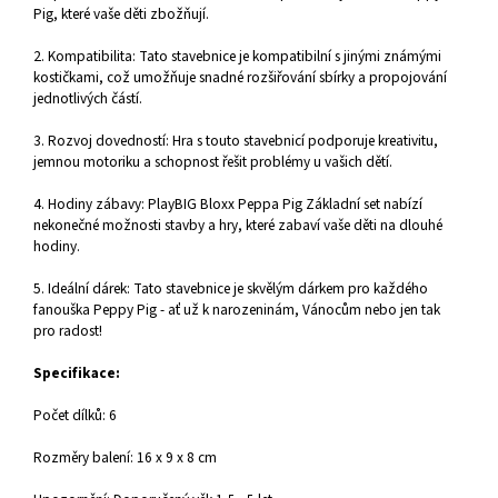
Pig, které vaše děti zbožňují.
2. Kompatibilita: Tato stavebnice je kompatibilní s jinými známými
kostičkami, což umožňuje snadné rozšiřování sbírky a propojování
jednotlivých částí.
3. Rozvoj dovedností: Hra s touto stavebnicí podporuje kreativitu,
jemnou motoriku a schopnost řešit problémy u vašich dětí.
4. Hodiny zábavy: PlayBIG Bloxx Peppa Pig Základní set nabízí
nekonečné možnosti stavby a hry, které zabaví vaše děti na dlouhé
hodiny.
5. Ideální dárek: Tato stavebnice je skvělým dárkem pro každého
fanouška Peppy Pig - ať už k narozeninám, Vánocům nebo jen tak
pro radost!
Specifikace:
Počet dílků: 6
Rozměry balení: 16 x 9 x 8 cm