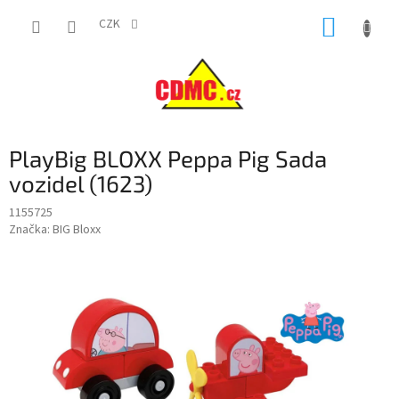
Přejít
NÁKUP
na
CZK
obsah
KOŠÍK
PlayBig BLOXX Peppa Pig Sada
vozidel (1623)
1155725
Značka:
BIG Bloxx