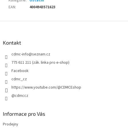
Kategorie
:
Ostatní
EAN
:
4004943571623
Z
á
p
a
Kontakt
t
cdmc-info
@
seznam.cz
í
775 611 211 (zák. linka pro e-shop)
Facebook
cdmc_cz
https://www.youtube.com/@CDMCEshop
@cdmccz
Informace pro Vás
Prodejny