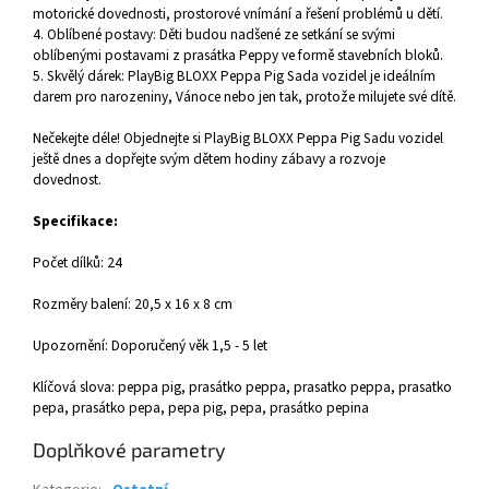
motorické dovednosti, prostorové vnímání a řešení problémů u dětí.
4. Oblíbené postavy: Děti budou nadšené ze setkání se svými
oblíbenými postavami z prasátka Peppy ve formě stavebních bloků.
5. Skvělý dárek: PlayBig BLOXX Peppa Pig Sada vozidel je ideálním
darem pro narozeniny, Vánoce nebo jen tak, protože milujete své dítě.
Nečekejte déle! Objednejte si PlayBig BLOXX Peppa Pig Sadu vozidel
ještě dnes a dopřejte svým dětem hodiny zábavy a rozvoje
dovednost.
Specifikace:
Počet dílků: 24
Rozměry balení: 20,5 x 16 x 8 cm
Upozornění: Doporučený věk 1,5 - 5 let
Klíčová slova: peppa pig, prasátko peppa, prasatko peppa, prasatko
pepa, prasátko pepa, pepa pig, pepa, prasátko pepina
Doplňkové parametry