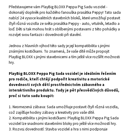
Představujeme vám PlayBig BLOXX Peppa Pig Sadu vozidel -
dokonalý doplněk pro každého fanouška prasátka Peppy! Tato sada
nabízí 24 vysoce kvalitních stavebních bloků, které umožňují postavit
čtyři různá vozidla ze světa prasátka Peppy - auto, vrtulník, letadlo a
loď. Děti si tak mohou hrát s oblíbenými postavami z této pohádky a
rozvíjet svou fantazii i dovednosti při stavění.
Jednou z hlavních výhod této sady je její kompatibilita s jinými
známými kostičkami. To znamená, že vaše dítě může propojit
PlayBig BLOXX s jinými stavebnicemi a tím ještě více rozšířit možnosti
hry.
PlayBig BLOXX Peppa Pig Sada vozidel je ideálním řešením
pro rodiče, kteří chtějí podpořit kreativitu a motorické
dovednosti svých dětí prostřednictvím zábavného a
interaktivního produktu. Tady je pět přesvědčivých důvodů,
proč si tuto sadu koupit:
1. Neomezená zábava: Sada umožňuje postavit čtyři různá vozidla,
což zajišťuje hodiny zábavy a kreativity pro vaše dítě.
2. Kompatibilita s jinými kostičkami: PlayBig BLOXX Peppa Pig Sada
vozidel lze snadnomi stavebními bloky pro ještě více možností hry.
3. Rozvoj dovedností: Stavba vozidel a hra s nimi podporuje