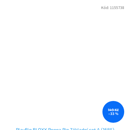
Kód:
1155738
149 Kč
–33 %
PlayBig BLOXX Peppa Pig Základní set A (1685)