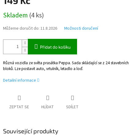
149 Kč
Měrná
Skladem
(
4 ks
)
cena:
Můžeme doručit do:
11.8.2026
Možnosti doručení
Přidat do košíku
Různá vozidla ze světa prasátka Peppa. Sada skládající se z 24 stavebních
bloků. Lze postavit auto, vrtulník, letadlo a loď.
Detailní informace
ZEPTAT SE
HLÍDAT
SDÍLET
Související produkty