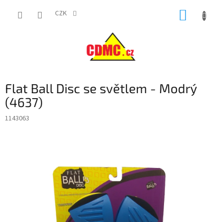
Přejít
NÁKUP
na
CZK
obsah
KOŠÍK
Flat Ball Disc se světlem - Modrý
(4637)
1143063