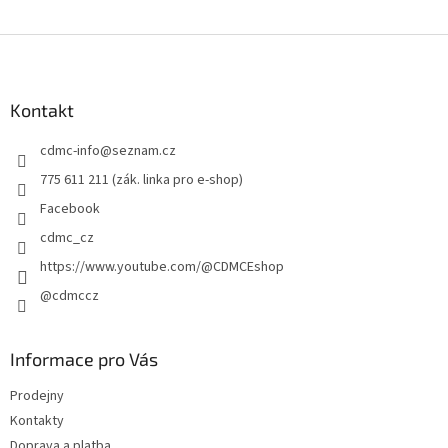
Z
á
p
a
Kontakt
t
cdmc-info
@
seznam.cz
í
775 611 211 (zák. linka pro e-shop)
Facebook
cdmc_cz
https://www.youtube.com/@CDMCEshop
@cdmccz
Informace pro Vás
Prodejny
Kontakty
Doprava a platba