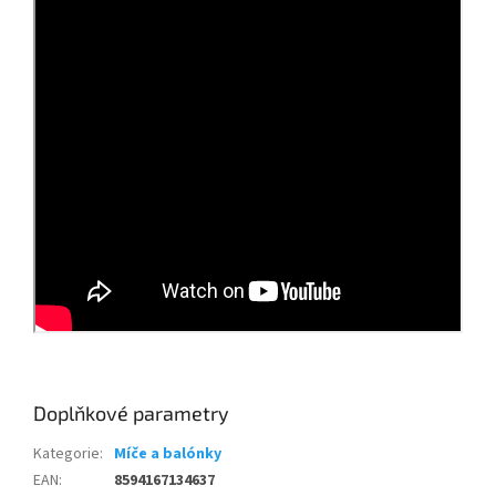
Doplňkové parametry
Kategorie
:
Míče a balónky
EAN
:
8594167134637