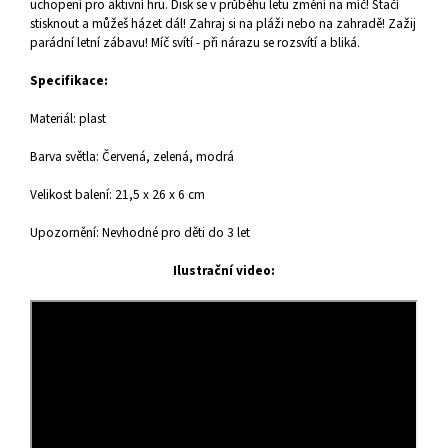
uchopení pro aktivní hru. Disk se v průběhu letu změní na míč! Stačí
stisknout a můžeš házet dál! Zahraj si na pláži nebo na zahradě! Zažij
parádní letní zábavu! Míč svítí - při nárazu se rozsvítí a bliká.
Specifikace:
Materiál: plast
Barva světla: Červená, zelená, modrá
Velikost balení: 21,5 x 26 x 6 cm
Upozornění: Nevhodné pro děti do 3 let
Ilustrační video: