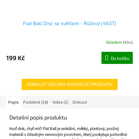
Flat Ball Disc se světlem - Růžový (4637)
Skladem
(
4 ks
)
199 Kč
Do košíku
ZOBRAZIT VŠECHNY SOUVISEJÍCÍ PRODUKTY
Popis
Podobné (16)
Videa (1)
Diskuze
Detailní popis produktu
Hoď disk, chyť míč! Flat Ball je unikátní, měkký, plastový, pružný
materiál s chladným neonovým povrchem, který poskytuje pohodlné