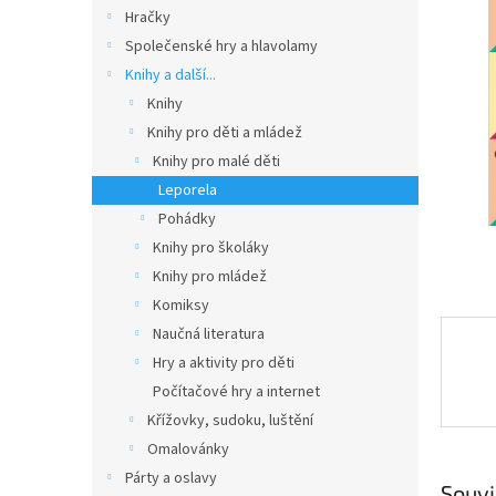
n
Hračky
e
Společenské hry a hlavolamy
l
Knihy a další...
Knihy
Knihy pro děti a mládež
Knihy pro malé děti
Leporela
Pohádky
Knihy pro školáky
Knihy pro mládež
Komiksy
Naučná literatura
Hry a aktivity pro děti
Počítačové hry a internet
Křížovky, sudoku, luštění
Omalovánky
Párty a oslavy
Souvi