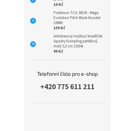
10 Kč
Pokémon TCG: ME05 - Mega
Evolution Pitch Black Booster
(2886)
139 Kč
Antistresový mačkací knedlíček
Squishy Dumpling perleťový
malý 5,5 cm (3204)
99 Kč
Telefonní číslo pro e-shop
+420 775 611 211