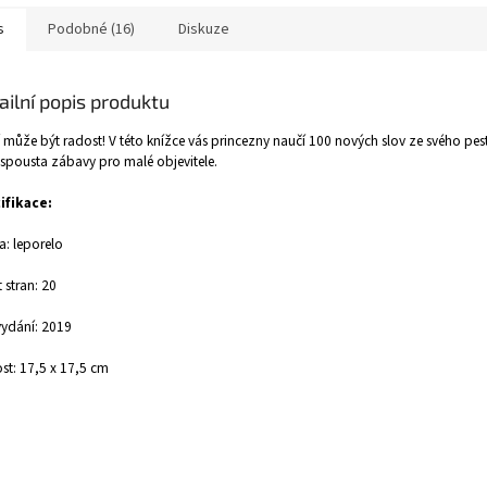
s
Podobné (16)
Diskuze
ailní popis produktu
 může být radost! V této knížce vás princezny naučí 100 nových slov ze svého pest
 spousta zábavy pro malé objevitele.
ifikace:
: leporelo
 stran: 20
ydání: 2019
ost: 17,5 x 17,5 cm