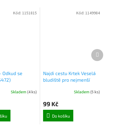
Kód:
1151815
Kód:
1149984
Další
produkt
 - Odkud se
Najdi cestu Krtek Veselá
5472)
bludiště pro nejmenší
(9457)
Skladem
(
4 ks
)
Skladem
(
5 ks
)
99 Kč
šíku
Do košíku