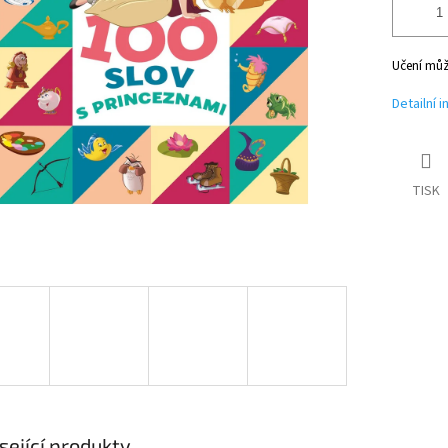
Učení můž
Detailní 
TISK
sející produkty