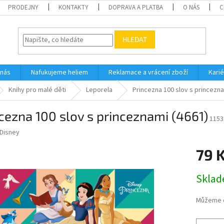
PRODEJNY
KONTAKTY
DOPRAVA A PLATBA
O NÁS
C
HLEDAT
 nás
Nafukujeme heliem
Reklamace a vrácení zboží
Karié
Knihy pro malé děti
Leporela
Princezna 100 slov s princezna
cezna 100 slov s princeznami (4661)
1153
Disney
79 
Měrná
Skla
cena:
Můžeme d