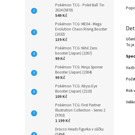
Pokémon TCG - Poké Ball Tin
Popi
2024 (5870)
549 Kč
Pokémon TCG: ME04 - Mega
Det
Evolution Chaos Rising Booster
(1032)
Učení
139 Kč
To je
Pokémon TCG: Nihil Zero
booster (Japan) (2267)
Spec
99 Kč
Pokémon TCG: Ninja Spinner
Vazba
Booster (Japan) (2304)
99 Kč
Počet
Pokémon TCG: Abyss Eye
Rok v
Booster (Japan) (2110)
109 Kč
Velik
Pokémon TCG: First Partner
Illustration Collection - Series 2
(9763)
1 199 Kč
Dracco Heads Figurka v sáčku
(5494)