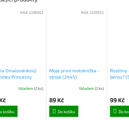
Kód:
1160312
Kód:
1155511
ola Omalovánkový
Moje první motoknížka -
Rostliny
isney Princezny
stroje (2445)
berou? (
)
Skladem
(
3 ks
)
Skladem
(
2 ks
)
Kč
89 Kč
99 Kč
o košíku
Do košíku
Do ko