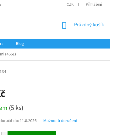
ERTIFIKÁTY A NÁVODY
OBCHODNÍ PODMÍNKY
CZK
Přihlášení
OCHRANA OSOBNÍCH 
NÁKUPNÍ
Prázdný košík
KOŠÍK
ra
Blog
mi (4661)
134
Kč
dem
(
5 ks
)
oručit do:
11.8.2026
Možnosti doručení