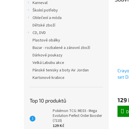
Karneval
Školní potřeby
Oblečení a móda
Dětské zboží
CD, DVD
Plastové obálky
Bazar - rozbalené a zánovní zboží
Dárkové poukazy
Velká Labubu akce
Pánské tenisky a boty Air Jordan
Cray
set D
Kartonové krabice
(1818
129 
Top 10 produktů
Pokémon TCG: ME03 - Mega
D
Evolution Perfect Order Booster
(7110)
129 Kč