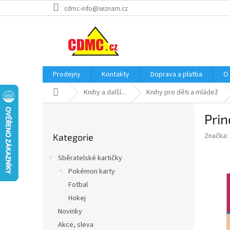
Přejít
cdmc-info@seznam.cz
na
obsah
Prodejny
Kontakty
Doprava a platba
O
Domů
Knihy a další...
Knihy pro děti a mládež
P
Prin
o
Přeskočit
s
Značka:
Kategorie
kategorie
t
r
Sběratelské kartičky
a
Pokémon karty
n
Fotbal
n
í
Hokej
p
Novinky
a
Akce, sleva