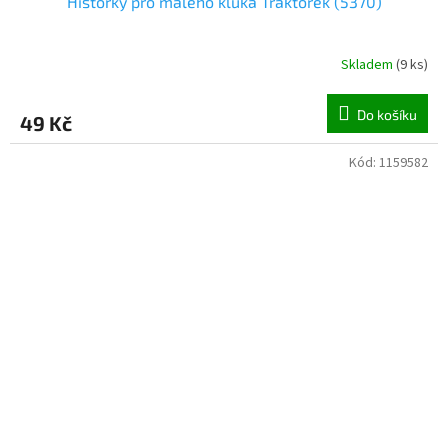
Historky pro malého kluka Traktorek (5370)
Skladem
(
9 ks
)
Do košíku
49 Kč
Kód:
1159582