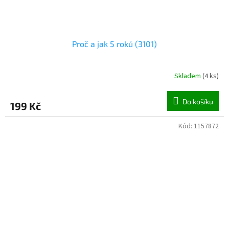
Proč a jak 5 roků (3101)
Skladem
(
4 ks
)
Do košíku
199 Kč
Kód:
1157872