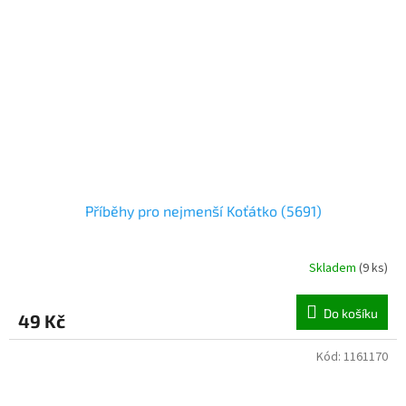
Příběhy pro nejmenší Koťátko (5691)
Skladem
(
9 ks
)
Do košíku
49 Kč
Kód:
1161170