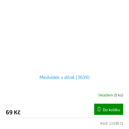
Medvídek v dílně (3639)
Skladem
(
5 ks
)
Do košíku
69 Kč
Kód:
1159572