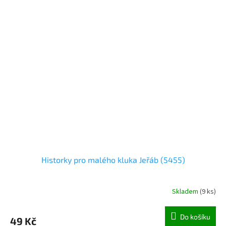
Historky pro malého kluka Jeřáb (5455)
Skladem
(
9 ks
)
Do košíku
49 Kč