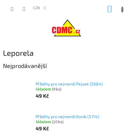
Přejít
NÁKUP
na
CZK
obsah
KOŠÍK
Leporela
Nejprodávanější
Příběhy pro nejmenší Pejsek (5684)
Skladem
(
9 ks
)
49 Kč
Příběhy pro nejmenší Koník (5714)
Skladem
(
10 ks
)
49 Kč