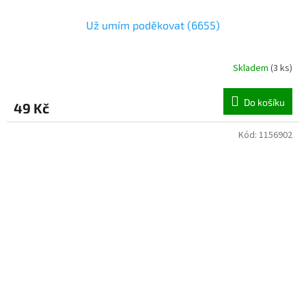
Už umím poděkovat (6655)
Skladem
(
3 ks
)
Do košíku
49 Kč
Kód:
1156902