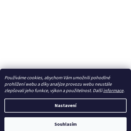
Používáme cookies, abychom Vám umožnili pohodlné
Sledovat na Instagramu
prohlížení webu a díky analýze provozu webu neustále
zlepšovali jeho funkce, výkon a použitelnost. Další
informace
.
Vytvořil Shoptet
Nastavení
Copyright 2026
cdmc.cz
. Všechna práva vyhrazena.
Upravit
Souhlasím
nastavení cookies