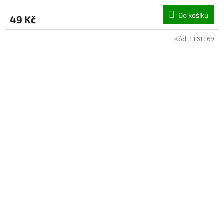
Do košíku
49 Kč
Kód:
1161169