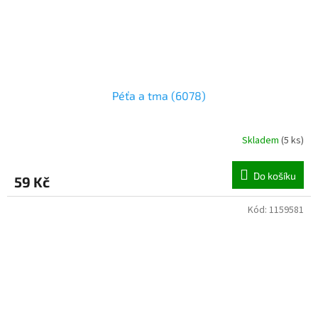
Péťa a tma (6078)
Skladem
(
5 ks
)
Do košíku
59 Kč
Kód:
1159581