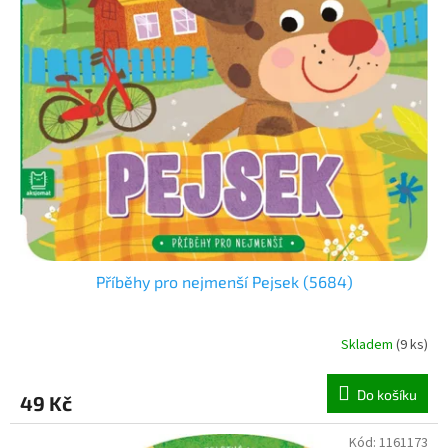
o
d
u
k
t
ů
Příběhy pro nejmenší Pejsek (5684)
Skladem
(
9 ks
)
Do košíku
49 Kč
Kód:
1161173