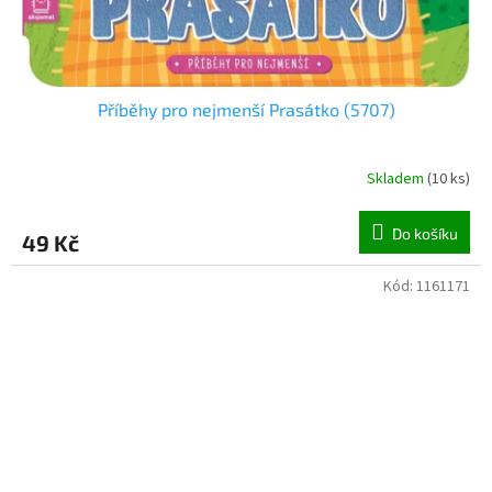
Příběhy pro nejmenší Prasátko (5707)
Skladem
(
10 ks
)
Do košíku
49 Kč
Kód:
1161171