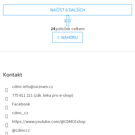
NAČÍST 6 DALŠÍCH
S
1
2
t
O
r
24
položek celkem
v
á
l
NAHORU
n
á
k
d
o
v
Z
a
á
c
á
n
í
p
í
p
a
Kontakt
r
t
v
cdmc-info
@
seznam.cz
í
k
y
775 611 211 (zák. linka pro e-shop)
v
Facebook
ý
p
cdmc_cz
i
https://www.youtube.com/@CDMCEshop
s
u
@cdmccz