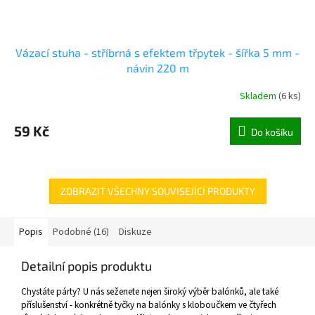
Vázací stuha - stříbrná s efektem třpytek - šířka 5 mm -
návin 220 m
Skladem
(
6 ks
)
59 Kč
Do košíku
ZOBRAZIT VŠECHNY SOUVISEJÍCÍ PRODUKTY
Popis
Podobné (16)
Diskuze
Detailní popis produktu
Chystáte párty? U nás seženete nejen široký výběr balónků, ale také
příslušenství - konkrétně tyčky na balónky s kloboučkem ve čtyřech