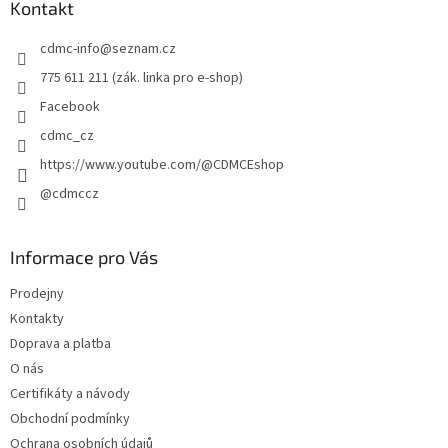
a
Kontakt
t
cdmc-info
@
seznam.cz
í
775 611 211 (zák. linka pro e-shop)
Facebook
cdmc_cz
https://www.youtube.com/@CDMCEshop
@cdmccz
Informace pro Vás
Prodejny
Kontakty
Doprava a platba
O nás
Certifikáty a návody
Obchodní podmínky
Ochrana osobních údajů