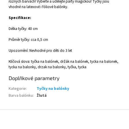
různých barvách! Vyberte a udělejte párty magickou! Tyčky jsou
vhodné na latexové i fóliové balónky.
Specifikace:
Délka tyčky: 40 cm
Průměr tyčky: cca 0,5 cm
Upozornění: Nevhodné pro děti do 3 let
Klíčová slova: tyčka na balónek, držák na balónek, tycka na balonek,
tycka na balonky, drzak na balonky, tyčka, tycka
Doplňkové parametry
Kategorie
:
Tyčky na balónky
Barva balónku
:
Žlutá
Z
á
p