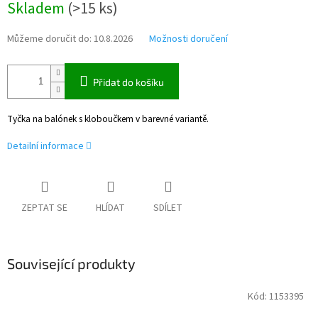
Skladem
(
>15 ks
)
cena:
Můžeme doručit do:
10.8.2026
Možnosti doručení
Přidat do košíku
Tyčka na balónek s kloboučkem v barevné variantě.
Detailní informace
ZEPTAT SE
HLÍDAT
SDÍLET
Související produkty
Kód:
1153395