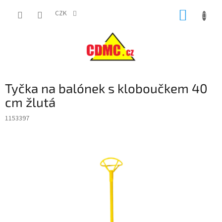
Přejít
NÁKUP
na
CZK
obsah
KOŠÍK
Tyčka na balónek s kloboučkem 40
cm žlutá
1153397