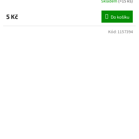
Skladem
(
>15 ks
)
5 Kč
Do košíku
Kód:
1157394