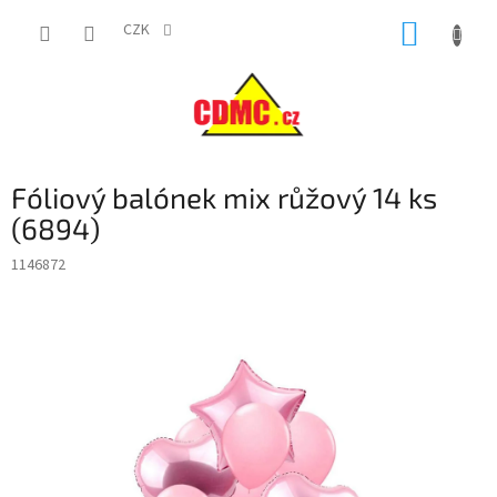
Přejít
NÁKUP
na
CZK
obsah
KOŠÍK
Fóliový balónek mix růžový 14 ks
(6894)
1146872