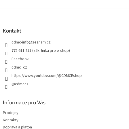
Z
á
p
a
Kontakt
t
cdmc-info
@
seznam.cz
í
775 611 211 (zák. linka pro e-shop)
Facebook
cdmc_cz
https://www.youtube.com/@CDMCEshop
@cdmccz
Informace pro Vás
Prodejny
Kontakty
Doprava a platba