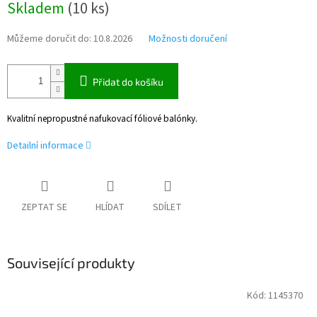
Skladem
(
10 ks
)
cena:
Můžeme doručit do:
10.8.2026
Možnosti doručení
Přidat do košíku
Kvalitní nepropustné nafukovací fóliové balónky.
Detailní informace
ZEPTAT SE
HLÍDAT
SDÍLET
Související produkty
Kód:
1145370