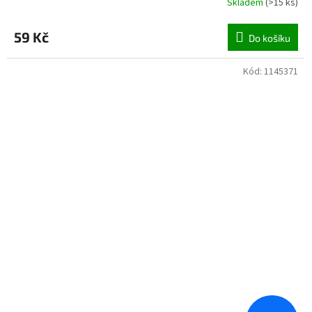
Skladem
(
>15 ks
)
59 Kč
Do košíku
Kód:
1145371