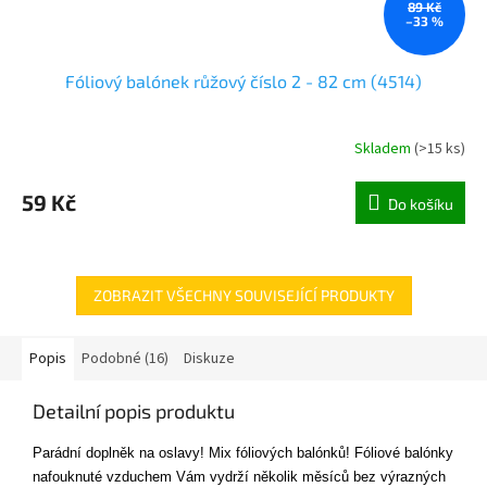
89 Kč
–33 %
Fóliový balónek růžový číslo 2 - 82 cm (4514)
Skladem
(
>15 ks
)
59 Kč
Do košíku
ZOBRAZIT VŠECHNY SOUVISEJÍCÍ PRODUKTY
Popis
Podobné (16)
Diskuze
Detailní popis produktu
Parádní doplněk na oslavy! Mix fóliových balónků!
Fóliové balónky
nafouknuté vzduchem Vám vydrží několik měsíců bez výrazných