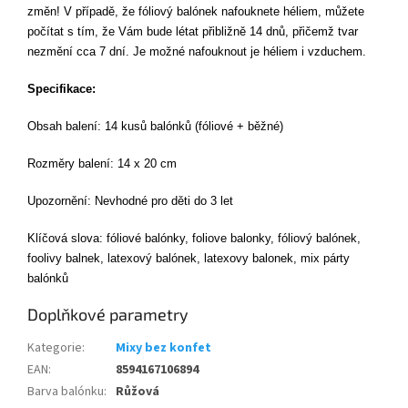
změn! V případě, že fóliový balónek nafouknete héliem, můžete
počítat s tím, že Vám bude létat přibližně 14 dnů, přičemž tvar
nezmění cca 7 dní.
Je možné nafouknout je héliem i vzduchem.
Specifikace:
Obsah balení: 14 kusů balónků (fóliové + běžné)
Rozměry balení: 14 x 20 cm
Upozornění: Nevhodné pro děti do 3 let
Klíčová slova: fóliové balónky, foliove balonky, fóliový balónek,
foolivy balnek, latexový balónek, latexovy balonek, mix párty
balónků
Doplňkové parametry
Kategorie
:
Mixy bez konfet
EAN
:
8594167106894
Barva balónku
:
Růžová